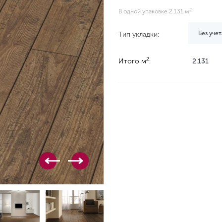
2
В одной упаковке 2.131 м
Без учет
Тип укладки:
2
Итого м
:
2.131