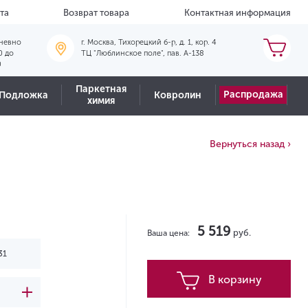
та
Возврат товара
Контактная информация
невно
г. Москва, Тихорецкий б-р, д. 1, кор. 4
0 до
ТЦ "Люблинское поле", пав. А-138
0
Паркетная
Распродажа
Подложка
Ковролин
химия
Вернуться назад ›
5 519
руб.
Ваша цена:
В корзину