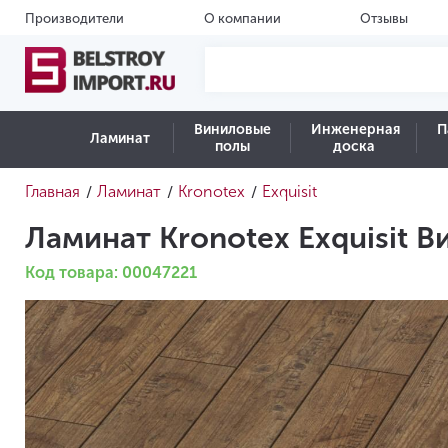
Производители
О компании
Отзывы
Виниловые
Инженерная
П
Ламинат
полы
доска
Главная
Ламинат
Kronotex
Exquisit
/
/
/
Ламинат Kronotex Exquisit 
Код товара: 00047221