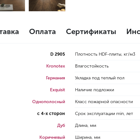
тавка
Оплата
Сертификаты
Инс
D 2905
Плотность HDF-плиты, кг/м3
Kronotex
Влагостойкость
Германия
Укладка под теплый пол
Exquisit
Наличие подложки
Однополосный
Класс пожарной опасности
с 4-х сторон
Срок эксплуатации min, лет
Дуб
Длина, мм
Коричневый
Ширина, мм