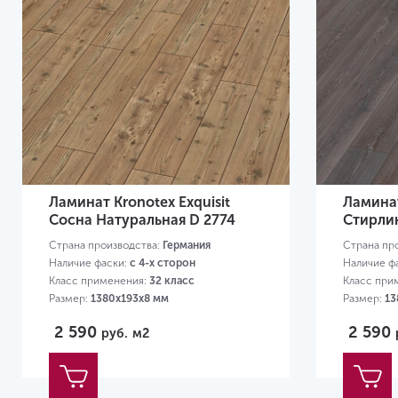
Ламинат Kronotex Exquisit
Ламинат
Сосна Натуральная D 2774
Стирли
Страна производства:
Германия
Страна пр
Наличие фаски:
с 4-х сторон
Наличие ф
Класс применения:
32 класс
Класс при
Размер:
1380х193х8 мм
Размер:
13
2 590
2 590
руб.
м2