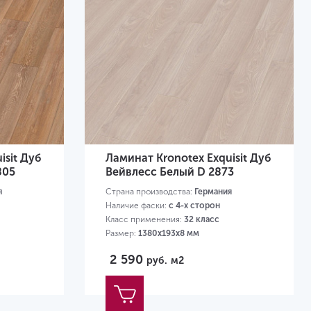
isit Дуб
Ламинат Kronotex Exquisit Дуб
805
Вейвлесс Белый D 2873
я
Страна производства:
Германия
Наличие фаски:
с 4-х сторон
Класс применения:
32 класс
Размер:
1380х193х8 мм
2 590
руб.
м2