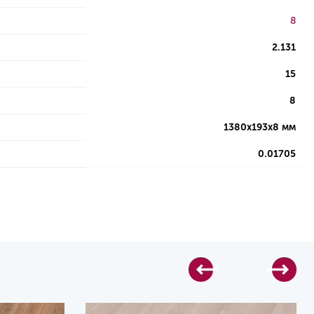
8
2.131
15
8
1380х193х8 мм
0.01705