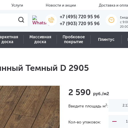
Услуги
Новости и акции
Доставка и опла
+7 (495) 720 95 96
Ежед
c 9:0
+7 (903) 720 95 96
20:0
аркетная
Массивная
Пробковое
Плинтус
доска
доска
покрытие
Винный Темный D 2905
2 590
руб./м2
2
Введите площадь м
:
Кол-во упаковок: