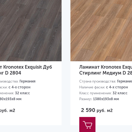
 Kronotex Exquisit Дуб
Ламинат Kronotex Exqu
нг D 2804
Стирлинг Медиум D 2
оизводства:
Германия
Страна производства:
Германи
аски:
с 4-х сторон
Наличие фаски:
с 4-х сторон
менения:
32 класс
Класс применения:
32 класс
80х193х8 мм
Размер:
1380х193х8 мм
2 590
руб.
м2
руб.
м2