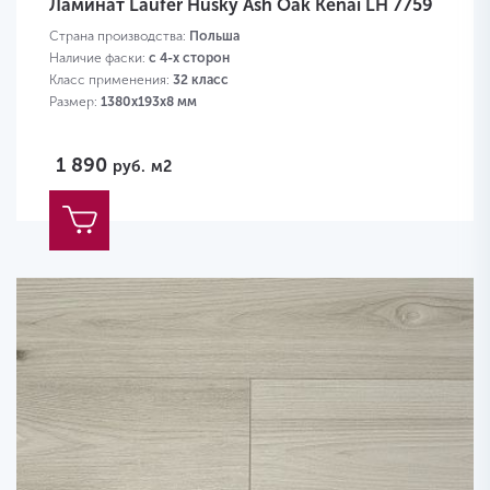
Ламинат Laufer Husky Ash Oak Kenai LH 7759
Страна производства:
Польша
Наличие фаски:
с 4-х сторон
Класс применения:
32 класс
Размер:
1380х193х8 мм
1 890
руб.
м2