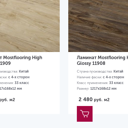
 Mostflooring High
Ламинат Mostflooring 
11909
Glossy 11908
оизводства:
Китай
Страна производства:
Китай
аски:
с 4-х сторон
Наличие фаски:
с 4-х сторон
менения:
33 класс
Класс применения:
33 класс
17х168х12 мм
Размер:
1217х168х12 мм
2 480
руб.
м2
руб.
м2