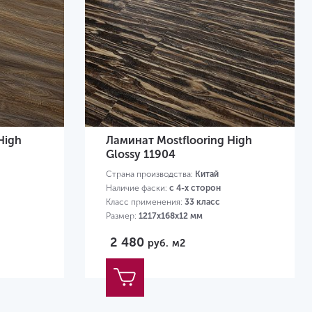
High
Ламинат Mostflooring High
Glossy 11904
Страна производства:
Китай
Наличие фаски:
с 4-х сторон
Класс применения:
33 класс
Размер:
1217х168х12 мм
2 480
руб.
м2