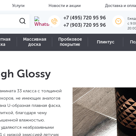
Услуги
Новости и акции
Доставка и опла
+7 (495) 720 95 96
Ежед
c 9:0
+7 (903) 720 95 96
20:0
етная
Массивная
Пробковое
Плинтус
По
ска
доска
покрытие
igh Glossy
ламината 33 класса с толщиной
екоров, не имеющих аналогов
на U-образная плавная фаска,
иткой, благодаря чему
овышенной влажностью.
о удаляются неабразивными
1 с низкой эмиссией летучих