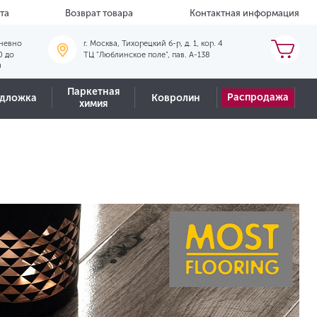
та
Возврат товара
Контактная информация
невно
г. Москва, Тихорецкий б-р, д. 1, кор. 4
0 до
ТЦ "Люблинское поле", пав. А-138
0
Паркетная
Распродажа
дложка
Ковролин
химия