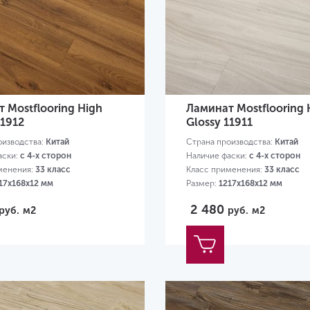
 Mostflooring High
Ламинат Mostflooring 
11912
Glossy 11911
оизводства:
Китай
Страна производства:
Китай
аски:
с 4-х сторон
Наличие фаски:
с 4-х сторон
менения:
33 класс
Класс применения:
33 класс
17х168х12 мм
Размер:
1217х168х12 мм
2 480
руб.
м2
руб.
м2