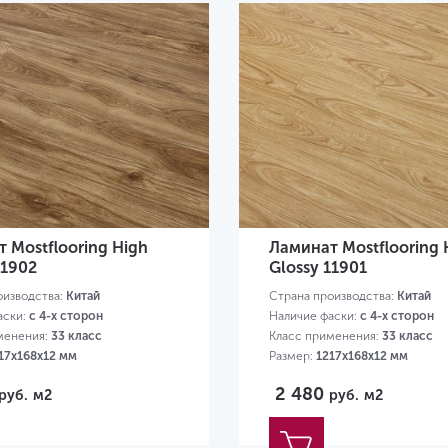
 Mostflooring High
Ламинат Mostflooring 
11902
Glossy 11901
оизводства:
Китай
Страна производства:
Китай
аски:
с 4-х сторон
Наличие фаски:
с 4-х сторон
менения:
33 класс
Класс применения:
33 класс
17х168х12 мм
Размер:
1217х168х12 мм
2 480
руб.
м2
руб.
м2