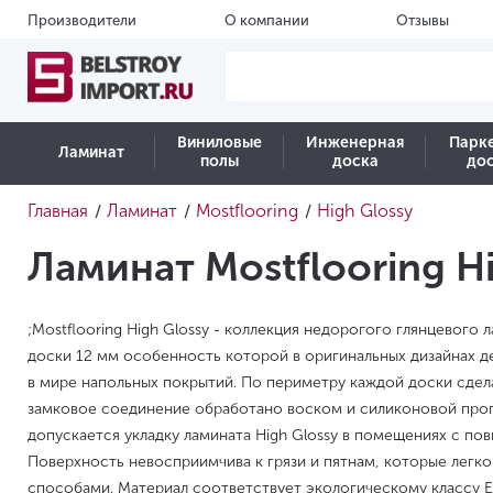
Производители
О компании
Отзывы
Виниловые
Инженерная
Парк
Ламинат
полы
доска
до
Главная
Ламинат
Mostflooring
High Glossy
/
/
/
Ламинат Mostflooring H
;Mostflooring High Glossy - коллекция недорогого глянцевого 
доски 12 мм особенность которой в оригинальных дизайнах д
в мире напольных покрытий. По периметру каждой доски сдела
замковое соединение обработано воском и силиконовой проп
допускается укладку ламината High Glossy в помещениях с п
Поверхность невосприимчива к грязи и пятнам, которые легк
способами. Материал соответствует экологическому классу E