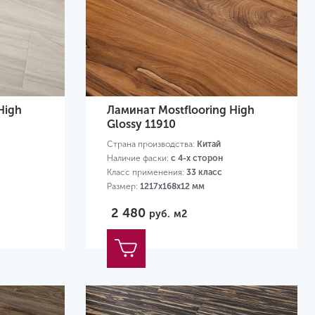
High
Ламинат Mostflooring High
Glossy 11910
Страна производства:
Китай
Наличие фаски:
с 4-х сторон
Класс применения:
33 класс
Размер:
1217х168х12 мм
2 480
руб.
м2