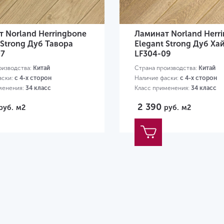
 Norland Herringbone
Ламинат Norland Herr
 Strong Дуб Тавора
Elegant Strong Дуб Ха
07
LF304-09
оизводства:
Китай
Страна производства:
Китай
аски:
с 4-х сторон
Наличие фаски:
с 4-х сторон
менения:
34 класс
Класс применения:
34 класс
0х100х12 мм
Размер:
600х100х12 мм
2 390
руб.
м2
руб.
м2