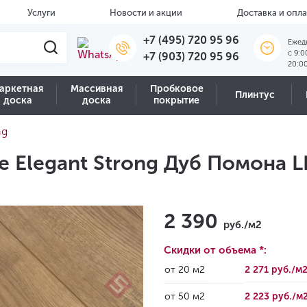
Услуги
Новости и акции
Доставка и опла
+7 (495) 720 95 96
Ежед
c 9:0
+7 (903) 720 95 96
20:0
аркетная
Массивная
Пробковое
Плинтус
доска
доска
покрытие
ng
e Elegant Strong Дуб Помона 
2 390
руб./м2
Скидки от объема *:
от 20 м2
2 271 руб./м
от 50 м2
2 223 руб./м