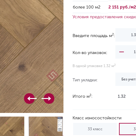
более 100 м2
2 151 руб./м
Условия предоставления скидк
2
Введите площадь м
:
Кол-во упаковок:
2
В одной упаковке 1.32 м
Без учет
Тип укладки:
2
Итого м
:
1.32
Класс износостойкости
33 класс
3