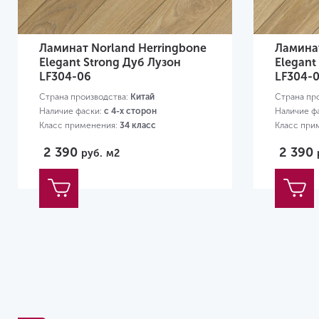
Ламинат Norland Herringbone
Ламинат
Elegant Strong Дуб Лузон
Elegant
LF304-06
LF304-
Страна производства:
Китай
Страна пр
Наличие фаски:
с 4-х сторон
Наличие ф
Класс применения:
34 класс
Класс при
Размер:
600х100х12 мм
Размер:
60
2 390
2 390
руб.
м2