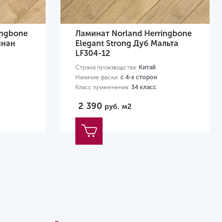
ingbone
Ламинат Norland Herringbone
йнан
Elegant Strong Дуб Мальта
LF304-12
Страна производства:
Китай
Наличие фаски:
с 4-х сторон
Класс применения:
34 класс
Размер:
600х100х12 мм
2 390
руб.
м2