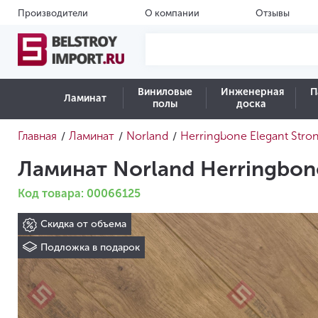
Производители
О компании
Отзывы
Виниловые
Инженерная
П
Ламинат
полы
доска
Главная
Ламинат
Norland
Herringbone Elegant Stro
/
/
/
Ламинат Norland Herringbon
Код товара: 00066125
Скидка от объема
Подложка в подарок