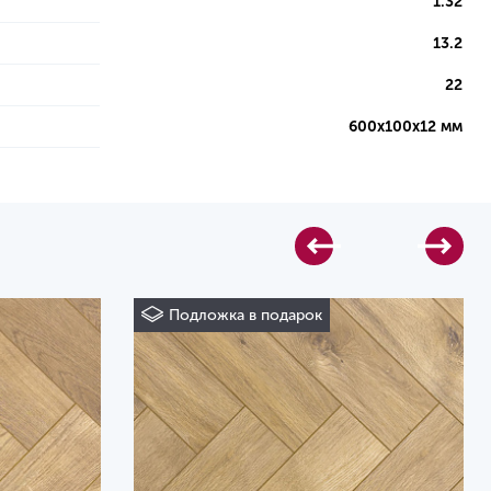
1.32
13.2
22
600х100х12 мм
Подложка в подарок