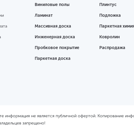
Виниловые полы
Плинтус
ии
Ламинат
Подложка
лата
Массивная доска
Паркетная хими
а
Инженерная доска
Ковролин
Пробковое покрытие
Распродажа
Паркетная доска
йте информация не является публичной офертой. Копирование ин
 владельцев запрещено!