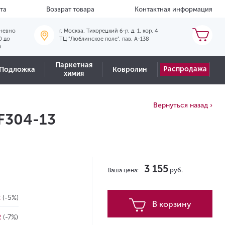
та
Возврат товара
Контактная информация
невно
г. Москва, Тихорецкий б-р, д. 1, кор. 4
0 до
ТЦ "Люблинское поле", пав. А-138
0
Паркетная
Распродажа
Подложка
Ковролин
химия
Вернуться назад ›
LF304-13
3 155
руб.
Ваша цена:
2
(-5%)
В корзину
2
(-7%)