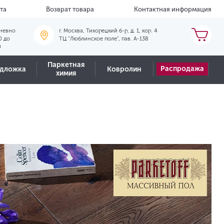
та
Возврат товара
Контактная информация
невно
г. Москва, Тихорецкий б-р, д. 1, кор. 4
0 до
ТЦ "Люблинское поле", пав. А-138
0
Паркетная
Распродажа
дложка
Ковролин
химия