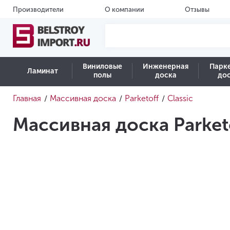
Производители
О компании
Отзывы
Виниловые
Инженерная
Парк
Ламинат
полы
доска
до
Главная
Массивная доска
Parketoff
Classic
/
/
/
Массивная доска Parketo