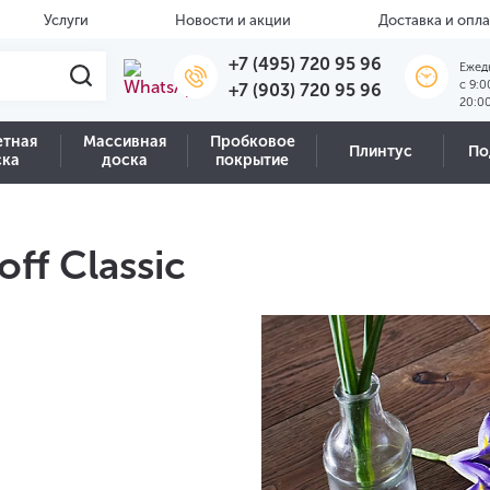
Услуги
Новости и акции
Доставка и опла
+7 (495) 720 95 96
Ежед
c 9:0
+7 (903) 720 95 96
20:0
етная
Массивная
Пробковое
Плинтус
По
ска
доска
покрытие
ff Classic