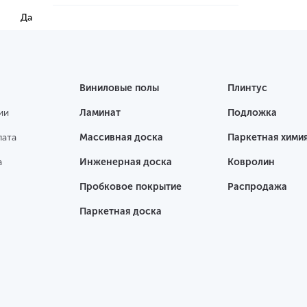
Да
Виниловые полы
Плинтус
ии
Ламинат
Подложка
лата
Массивная доска
Паркетная хими
а
Инженерная доска
Ковролин
Пробковое покрытие
Распродажа
Паркетная доска