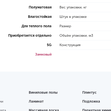
Полуматовая
Вес упаковки, кг
Влагостойкая
Штук в упаковке
Для теплого пола
Размер
Приобретается отдельно
Объём упаковки, м3
5G
Конструкция
Замковый
Виниловые полы
Плинтус
ии
Ламинат
Подложка
лата
Массивная доска
Паркетная хими