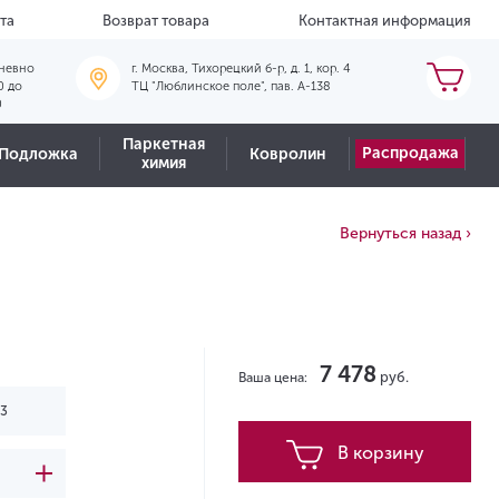
та
Возврат товара
Контактная информация
невно
г. Москва, Тихорецкий б-р, д. 1, кор. 4
0 до
ТЦ "Люблинское поле", пав. А-138
0
Паркетная
Распродажа
Подложка
Ковролин
химия
Вернуться назад ›
7 478
руб.
Ваша цена:
В корзину