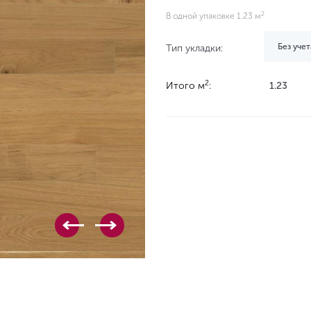
2
В одной упаковке 1.23 м
Без учет
Тип укладки:
2
Итого м
:
1.23