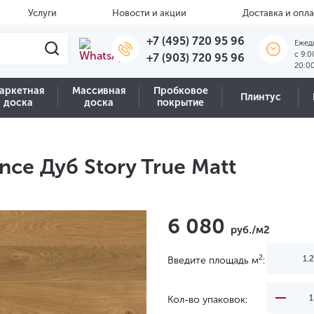
Услуги
Новости и акции
Доставка и опла
+7 (495) 720 95 96
Ежед
c 9:0
+7 (903) 720 95 96
20:0
аркетная
Массивная
Пробковое
Плинтус
доска
доска
покрытие
nce Дуб Story True Matt
6 080
руб./м2
2
Введите площадь м
:
Кол-во упаковок: