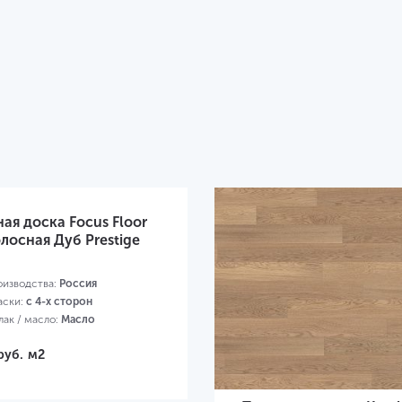
ая доска Focus Floor
осная Дуб Prestige
оизводства:
Россия
аски:
с 4-х сторон
ак / масло:
Масло
00х138х14 мм
руб.
м2