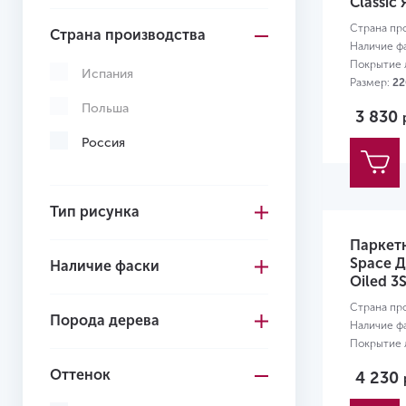
Classic 
Страна пр
Страна производства
Наличие ф
Покрытие л
Испания
Размер:
22
Польша
3 830
Россия
Тип рисунка
Паркет
Space Д
Наличие фаски
Oiled 3
Страна пр
Порода дерева
Наличие ф
Покрытие л
Размер:
22
Оттенок
4 230