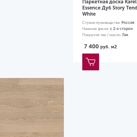
Паркетная доска Karel
Essence Дуб Story Ten
White
Страна производства:
Россия
Наличие фаски:
с 2-х сторон
Покрытие лак / масло:
Лак
Размер:
1116х138х14 мм
7 400
руб.
м2