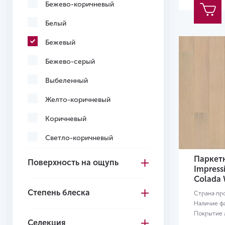
Бежево-коричневый
Белый
Бежевый
Бежево-серый
Выбеленный
Желто-коричневый
Коричневый
Светло-коричневый
Серо-коричневый
Паркетн
Поверхность на ощупь
Impress
Серый
Colada 
Степень блеска
Страна пр
Темно-коричневый
Наличие ф
Покрытие л
Черный
Селекция
Размер:
18