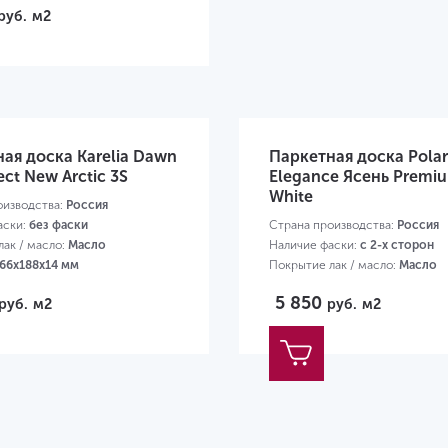
руб.
м2
ая доска Karelia Dawn
Паркетная доска Pola
ect New Arctic 3S
Elegance Ясень Premi
White
оизводства:
Россия
аски:
без фаски
Страна производства:
Россия
ак / масло:
Масло
Наличие фаски:
с 2-х сторон
66х188х14 мм
Покрытие лак / масло:
Масло
Размер:
2000х138х14 мм
5 850
руб.
м2
руб.
м2