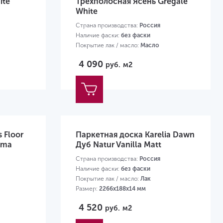
ite
Трехполосная Ясень Gregale
White
Страна производства:
Россия
Наличие фаски:
без фаски
Покрытие лак / масло:
Масло
Размер:
2266х188х14мм
4 090
руб.
м2
 Floor
Паркетная доска Karelia Dawn
ima
Дуб Natur Vanilla Matt
Страна производства:
Россия
Наличие фаски:
без фаски
Покрытие лак / масло:
Лак
Размер:
2266х188х14 мм
4 520
руб.
м2