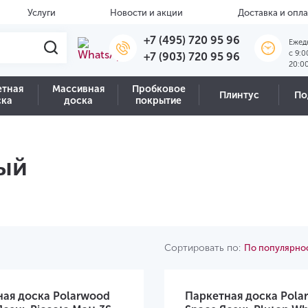
Услуги
Новости и акции
Доставка и опла
+7 (495) 720 95 96
Ежед
c 9:0
+7 (903) 720 95 96
20:0
етная
Массивная
Пробковое
Плинтус
По
ска
доска
покрытие
ый
Сортировать по:
По популярно
ная доска Polarwood
Паркетная доска Pola