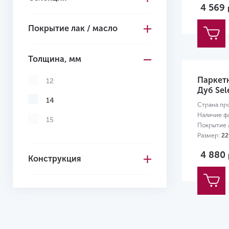
4 569
Желтый
Покрытие лак / масло
Толщина, мм
Паркетн
12
Дуб Sel
14
Страна пр
Наличие ф
15
Покрытие л
Размер:
22
4 880
Конструкция