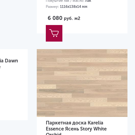
Покрытие лак / масло:
Лак
Размер:
1116х138х14 мм
6 080
руб.
м2
lia Dawn
e
Паркетная доска Karelia
Essence Ясень Story White
Orchid