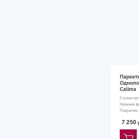
Паркетн
Однопол
Calima
Страна пр
Наличие ф
Покрытие л
Размер:
18
7 250