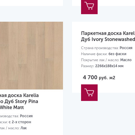
Паркетная доска Kare
Дуб Ivory Stonewashed
Страна производства:
Россия
Наличие фаски:
без фаски
Покрытие лак / масло:
Масло
Размер:
2266х188х14 мм
4 700
руб.
м2
ая доска Karelia
io Дуб Story Pina
White Matt
оизводства:
Россия
аски:
с 2-х сторон
ак / масло:
Лак
00х188х14 мм