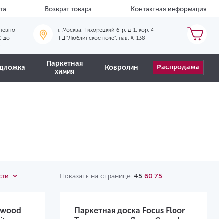
та
Возврат товара
Контактная информация
невно
г. Москва, Тихорецкий б-р, д. 1, кор. 4
0 до
ТЦ "Люблинское поле", пав. А-138
0
Паркетная
Распродажа
дложка
Ковролин
химия
Показать на странице:
45
60
75
сти
rwood
Паркетная доска Focus Floor