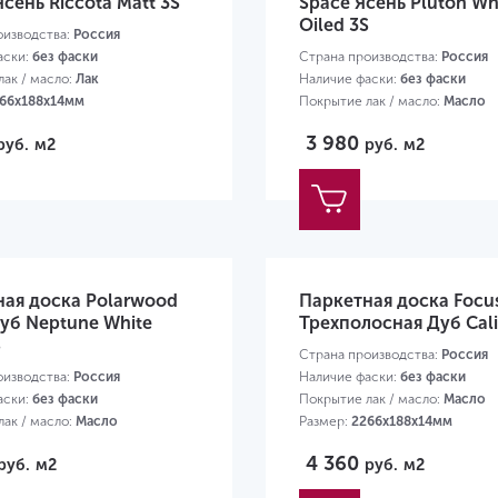
Ясень Riccota Matt 3S
Space Ясень Pluton Wh
Oiled 3S
оизводства:
Россия
аски:
без фаски
Страна производства:
Россия
ак / масло:
Лак
Наличие фаски:
без фаски
66х188х14мм
Покрытие лак / масло:
Масло
Размер:
2266х188х14мм
3 980
руб.
м2
руб.
м2
ная доска Polarwood
Паркетная доска Focus
уб Neptune White
Трехполосная Дуб Cal
S
Страна производства:
Россия
оизводства:
Россия
Наличие фаски:
без фаски
аски:
без фаски
Покрытие лак / масло:
Масло
ак / масло:
Масло
Размер:
2266х188х14мм
66х188х14мм
4 360
руб.
м2
руб.
м2