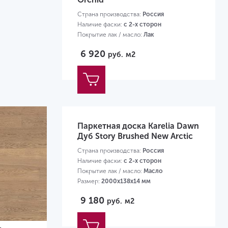
Страна производства:
Россия
Наличие фаски:
с 2-х сторон
Покрытие лак / масло:
Лак
Размер:
1116х138х14 мм
6 920
руб.
м2
Паркетная доска Karelia Dawn
Дуб Story Brushed New Arctic
Страна производства:
Россия
Наличие фаски:
с 2-х сторон
Покрытие лак / масло:
Масло
Размер:
2000х138х14 мм
9 180
руб.
м2