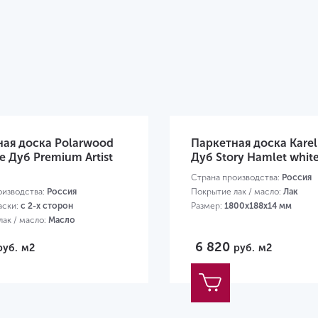
ная доска Polarwood
Паркетная доска Kare
e Дуб Premium Artist
Дуб Story Hamlet whit
Страна производства:
Россия
оизводства:
Россия
Покрытие лак / масло:
Лак
аски:
с 2-х сторон
Размер:
1800х188х14 мм
ак / масло:
Масло
00х138х14 мм
6 820
руб.
м2
руб.
м2