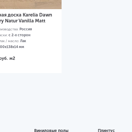
ая доска Karelia Dawn
y Natur Vanilla Matt
оизводства:
Россия
аски:
с 2-х сторон
ак / масло:
Лак
00х138х14 мм
руб.
м2
Виниловые полы
Плинтус