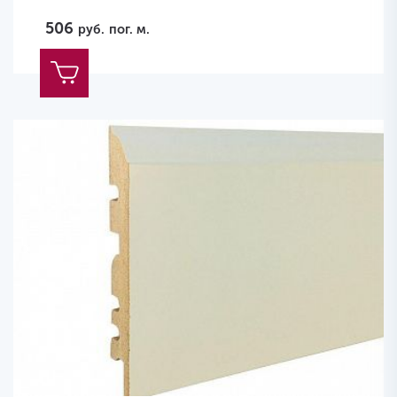
506
руб.
пог. м.