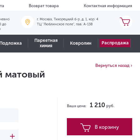
та
Возврат товара
Контактная информация
невно
г. Москва, Тихорецкий б-р, д. 1, кор. 4
0 до
ТЦ "Люблинское поле", пав. А-138
0
Паркетная
Распродажа
Подложка
Ковролин
химия
Вернуться назад ›
й матовый
1 210
руб.
Ваша цена:
В корзину