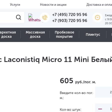
Услуги
Новости и акции
Доставка и опла
+7 (495) 720 95 96
Ежед
c 9:0
+7 (903) 720 95 96
20:0
аркетная
Массивная
Пробковое
Плинтус
доска
доска
покрытие
aconistiq Micro 11 Mini Белы
605
руб./пог. м.
Введите кол-во пог.
м.:
Кол-во штук: