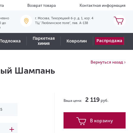
та
Возврат товара
Контактная информация
невно
г. Москва, Тихорецкий б-р, д. 1, кор. 4
0 до
ТЦ "Люблинское поле", пав. А-138
0
Паркетная
Распродажа
Подложка
Ковролин
химия
Вернуться назад ›
тлый Шампань
2 119
руб.
Ваша цена:
В корзину