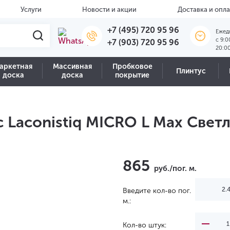
Услуги
Новости и акции
Доставка и опла
+7 (495) 720 95 96
Ежед
c 9:0
+7 (903) 720 95 96
20:0
аркетная
Массивная
Пробковое
Плинтус
доска
доска
покрытие
Laconistiq MICRO L Max Све
865
руб./пог. м.
Введите кол-во пог.
м.:
Кол-во штук: