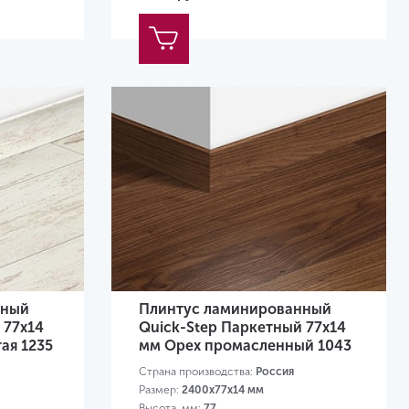
нный
Плинтус ламинированный
 77х14
Quick-Step Паркетный 77х14
ая 1235
мм Орех промасленный 1043
Страна производства:
Россия
Размер:
2400х77х14 мм
Высота, мм:
77