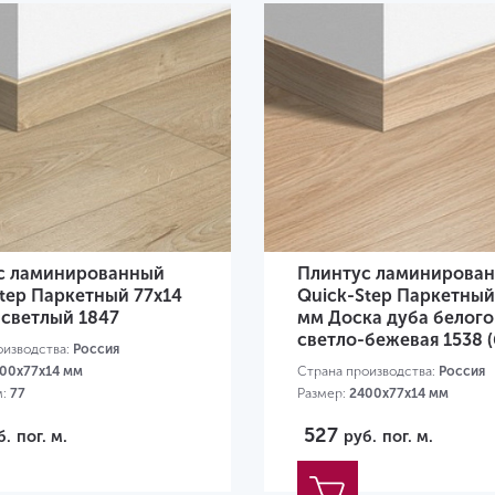
с ламинированный
Плинтус ламинирова
tep Паркетный 77х14
Quick-Step Паркетный
 светлый 1847
мм Доска дуба белого
светло-бежевая 1538 (
оизводства:
Россия
00х77х14 мм
Страна производства:
Россия
м:
77
Размер:
2400х77х14 мм
Высота, мм:
77
527
б.
пог. м.
руб.
пог. м.