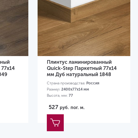
нный
Плинтус ламинированный
 77х14
Quick-Step Паркетный 77х14
849
мм Дуб натуральный 1848
Страна производства:
Россия
Размер:
2400х77х14 мм
Высота, мм:
77
527
руб.
пог. м.