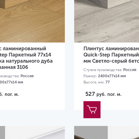
с ламинированный
Плинтус ламинирова
tep Паркетный 77х14
Quick-Step Паркетный
ка натурального дуба
мм Светло-серый бето
ванная 3106
Страна производства:
Россия
оизводства:
Россия
Размер:
2400х77х14 мм
00х77х14 мм
Высота, мм:
77
м:
77
527
б.
пог. м.
руб.
пог. м.