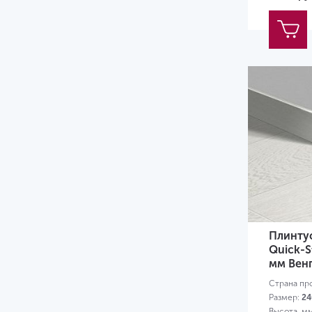
Плинту
Quick-S
мм Вен
Страна пр
Размер:
24
Высота, м