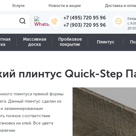
Услуги
Новости и акции
Доставка и опла
+7 (495) 720 95 96
Ежед
c 9:0
+7 (903) 720 95 96
20:0
етная
Массивная
Пробковое
Плинтус
По
ска
доска
покрытие
й плинтус Quick-Step П
ванного плинтуса прямой формы
ата. Данный плинтус сделан из
 и заламинированным
ать полное соответствие
ановка на клей. Все цвета
наличии.