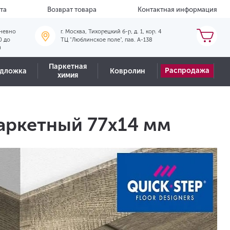
та
Возврат товара
Контактная информация
невно
г. Москва, Тихорецкий б-р, д. 1, кор. 4
0 до
ТЦ "Люблинское поле", пав. А-138
0
Паркетная
Распродажа
дложка
Ковролин
химия
аркетный 77х14 мм