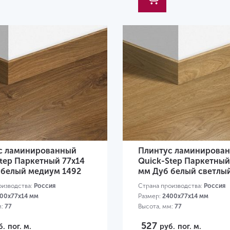
с ламинированный
Плинтус ламинирова
tep Паркетный 77х14
Quick-Step Паркетный
 белый медиум 1492
мм Дуб белый светлый
оизводства:
Россия
Страна производства:
Россия
00х77х14 мм
Размер:
2400х77х14 мм
м:
77
Высота, мм:
77
527
б.
пог. м.
руб.
пог. м.