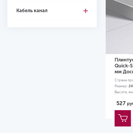
Кабель канал
Плинту
Quick-S
мм Доск
Страна пр
Размер:
24
Высота, м
527
ру