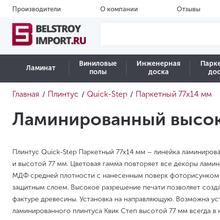
Производители
О компании
Отзывы
Виниловые
Инженерная
Парк
Ламинат
полы
доска
до
Главная
Плинтус
Quick-Step
Паркетный 77х14 мм
/
/
/
Ламинированный высоки
Плинтус Quick-Step Паркетный 77х14 мм – линейка ламиниро
и высотой 77 мм. Цветовая гамма повторяет все декоры ламин
МДФ средней плотности с нанесенным поверх фоторисунком
защитным слоем. Высокое разрешение печати позволяет созд
фактуре древесины. Установка на направляющую. Возможна уст
ламинированного плинтуса Квик Степ высотой 77 мм всегда в 