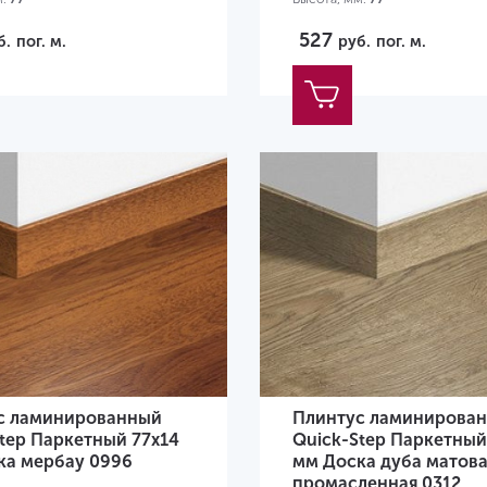
527
б.
пог. м.
руб.
пог. м.
с ламинированный
Плинтус ламинирова
tep Паркетный 77х14
Quick-Step Паркетный
ка мербау 0996
мм Доска дуба матов
промасленная 0312