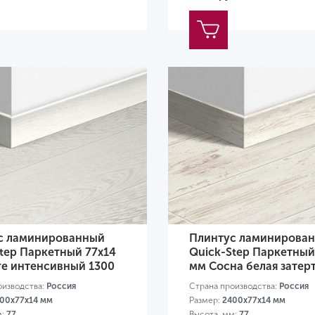
с ламинированный
Плинтус ламинирова
tep Паркетный 77х14
Quick-Step Паркетный
ге интенсивный 1300
мм Сосна белая затерт
оизводства:
Россия
Страна производства:
Россия
00х77х14 мм
Размер:
2400х77х14 мм
м:
77
Высота, мм:
77