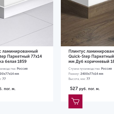
с ламинированный
Плинтус ламинирова
tep Паркетный 77х14
Quick-Step Паркетный
а белая 1859
мм Дуб коричневый 1
оизводства:
Россия
Страна производства:
Россия
00х77х14 мм
Размер:
2400х77х14 мм
м:
77
Высота, мм:
77
527
б.
пог. м.
руб.
пог. м.