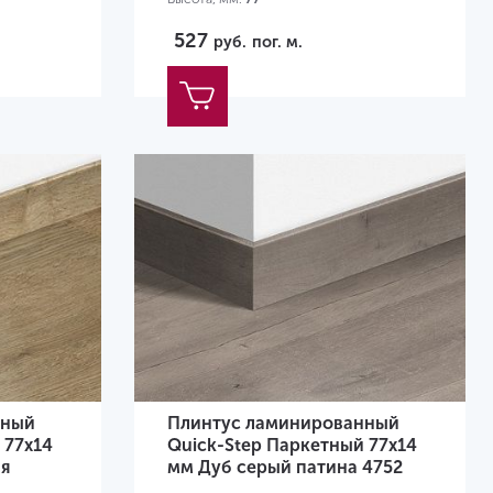
527
руб.
пог. м.
нный
Плинтус ламинированный
 77х14
Quick-Step Паркетный 77х14
ая
мм Дуб серый патина 4752