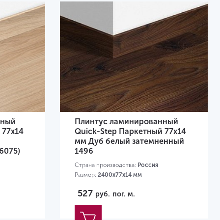
нный
Плинтус ламинированный
 77х14
Quick-Step Паркетный 77х14
мм Дуб белый затемненный
6075)
1496
Страна производства:
Россия
Размер:
2400х77х14 мм
Высота, мм:
77
527
руб.
пог. м.