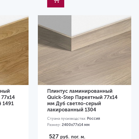
нный
Плинтус ламинированный
 77х14
Quick-Step Паркетный 77х14
 1491
мм Дуб светло-серый
лакированный 1304
Страна производства:
Россия
Размер:
2400х77х14 мм
Высота, мм:
77
527
руб.
пог. м.