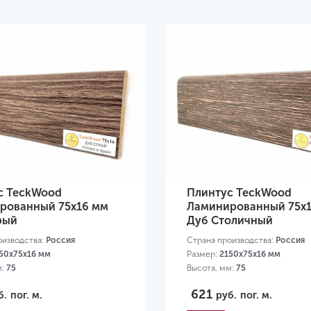
с TeckWood
Плинтус TeckWood
рованный 75х16 мм
Ламинированный 75х
рый
Дуб Столичный
оизводства:
Россия
Страна производства:
Россия
50х75х16 мм
Размер:
2150х75х16 мм
м:
75
Высота, мм:
75
621
б.
пог. м.
руб.
пог. м.