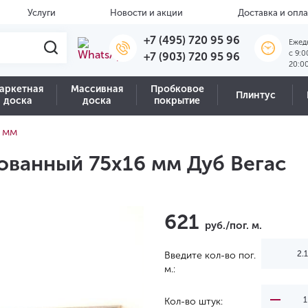
Услуги
Новости и акции
Доставка и опла
+7 (495) 720 95 96
Ежед
c 9:0
+7 (903) 720 95 96
20:0
аркетная
Массивная
Пробковое
Плинтус
доска
доска
покрытие
 мм
ванный 75х16 мм Дуб Вегас
621
руб./пог. м.
Введите кол-во пог.
м.:
Кол-во штук: