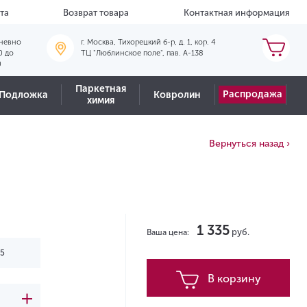
та
Возврат товара
Контактная информация
невно
г. Москва, Тихорецкий б-р, д. 1, кор. 4
0 до
ТЦ "Люблинское поле", пав. А-138
0
Паркетная
Распродажа
Подложка
Ковролин
химия
Вернуться назад ›
1 335
руб.
Ваша цена:
В корзину