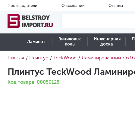
Производители
О компании
Отзывы
Виниловые
Инженерная
П
Ламинат
полы
доска
Главная
Плинтус
TeckWood
Ламинированный 75х16
/
/
/
Плинтус TeckWood Ламиниро
Код товара: 00050125