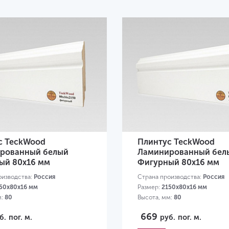
с TeckWood
Плинтус TeckWood
рованный белый
Ламинированный бел
ый 80х16 мм
Фигурный 80х16 мм
оизводства:
Россия
Страна производства:
Россия
50х80х16 мм
Размер:
2150х80х16 мм
м:
80
Высота, мм:
80
669
б.
пог. м.
руб.
пог. м.