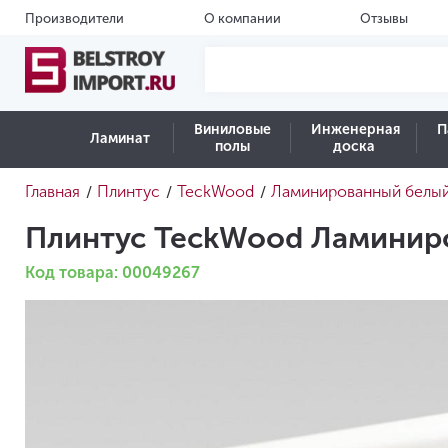
Производители
О компании
Отзывы
Виниловые
Инженерная
П
Ламинат
полы
доска
Главная
Плинтус
TeckWood
Ламинированный белы
/
/
/
Плинтус TeckWood Ламинир
Код товара: 00049267