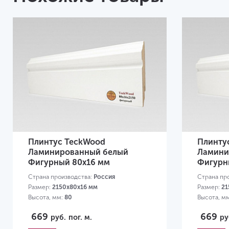
Плинтус TeckWood
Плинту
Ламинированный белый
Ламини
Фигурный 80х16 мм
Фигурн
Страна производства:
Россия
Страна пр
Размер:
2150х80х16 мм
Размер:
21
Высота, мм:
80
Высота, м
669
669
руб.
пог. м.
ру