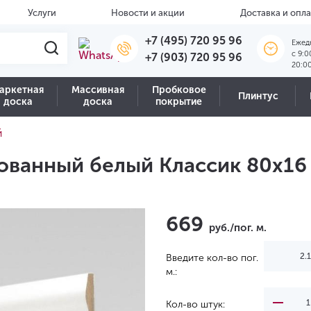
Услуги
Новости и акции
Доставка и опла
+7 (495) 720 95 96
Ежед
c 9:0
+7 (903) 720 95 96
20:0
аркетная
Массивная
Пробковое
Плинтус
доска
доска
покрытие
й
ованный белый Классик 80х16
669
руб./пог. м.
Введите кол-во пог.
м.:
Кол-во штук: