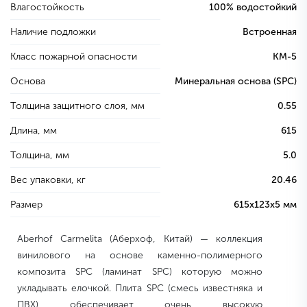
Влагостойкость
100% водостойкий
Наличие подложки
Встроенная
Класс пожарной опасности
КМ-5
Основа
Минеральная основа (SPC)
Толщина защитного слоя, мм
0.55
Длина, мм
615
Толщина, мм
5.0
Вес упаковки, кг
20.46
Размер
615х123х5 мм
Aberhof Carmelita (Аберхоф, Китай) — коллекция
винилового на основе каменно-полимерного
композита SPC (ламинат SPC) которую можно
укладывать елочкой. Плита SPC (смесь известняка и
ПВХ) обеспечивает очень высокую