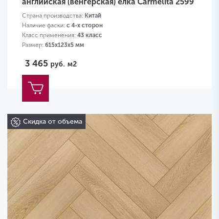
английская (венгерская) ёлка Carmelita 2599
Страна производства:
Китай
Наличие фаски:
с 4-х сторон
Класс применения:
43 класс
Размер:
615х123х5 мм
3 465
руб.
м2
Скидка от объема