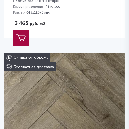
Наличие фаски:
с 4-х сторон
Класс применения:
43 класс
Размер:
615х123х5 мм
3 465
руб.
м2
Скидка от объема
Бесплатная доставка