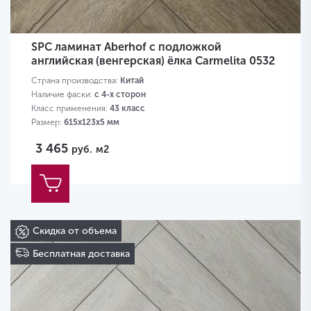
SPC ламинат Aberhof с подложкой
английская (венгерская) ёлка Carmelita 0532
Страна производства:
Китай
Наличие фаски:
с 4-х сторон
Класс применения:
43 класс
Размер:
615х123х5 мм
3 465
руб.
м2
Скидка от объема
Бесплатная доставка