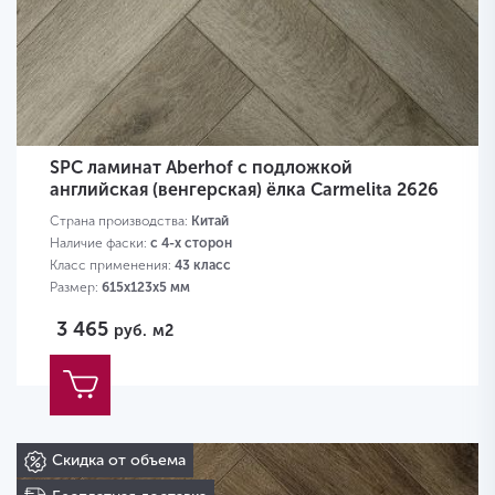
SPC ламинат Aberhof с подложкой
английская (венгерская) ёлка Carmelita 2626
Страна производства:
Китай
Наличие фаски:
с 4-х сторон
Класс применения:
43 класс
Размер:
615х123х5 мм
3 465
руб.
м2
Скидка от объема