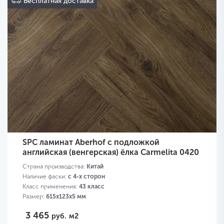
Бесплатная доставка
SPC ламинат Aberhof с подложкой
английская (венгерская) ёлка Carmelita 0420
Страна производства:
Китай
Наличие фаски:
с 4-х сторон
Класс применения:
43 класс
Размер:
615х123х5 мм
3 465
руб.
м2