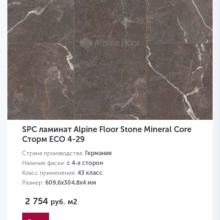
SPC ламинат Alpine Floor Stone Mineral Core
Сторм ЕСО 4-29
Страна производства:
Германия
Наличие фаски:
с 4-х сторон
Класс применения:
43 класс
Размер:
609,6х304,8х4 мм
2 754
руб.
м2