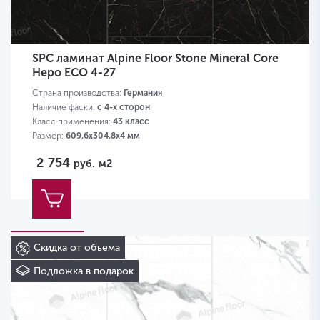
SPC ламинат Alpine Floor Stone Mineral Core
Неро ЕСО 4-27
Страна производства:
Германия
Наличие фаски:
с 4-х сторон
Класс применения:
43 класс
Размер:
609,6х304,8х4 мм
2 754
руб.
м2
Скидка от объема
Подложка в подарок