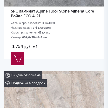
SPC ламинат Alpine Floor Stone Mineral Core
Ройал ECO 4-21
Страна производства:
Германия
Наличие фаски:
с 4-х сторон
Класс применения:
43 класс
Размер:
609,6х304,8х4 мм
1 754
руб.
м2
Скидка от объема
Подложка в подарок