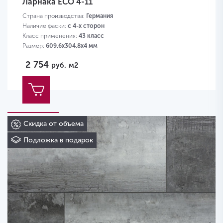
Ларнака ECO 4-11
Страна производства:
Германия
Наличие фаски:
с 4-х сторон
Класс применения:
43 класс
Размер:
609,6х304,8х4 мм
2 754
руб.
м2
Скидка от объема
Подложка в подарок