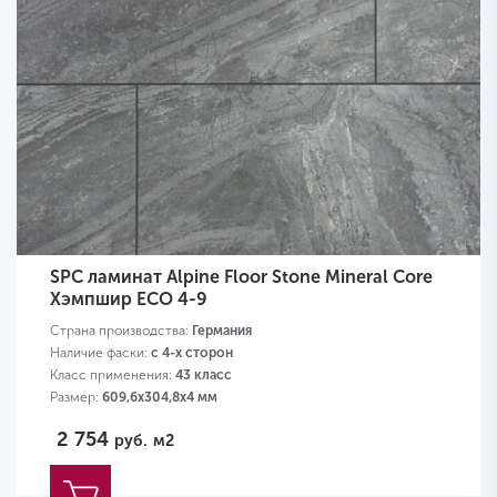
SPC ламинат Alpine Floor Stone Mineral Core
Хэмпшир ECO 4-9
Страна производства:
Германия
Наличие фаски:
с 4-х сторон
Класс применения:
43 класс
Размер:
609,6х304,8х4 мм
2 754
руб.
м2