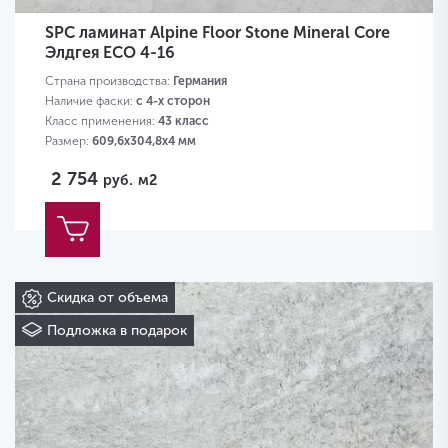
SPC ламинат Alpine Floor Stone Mineral Core
Элдгея ЕСО 4-16
Страна производства:
Германия
Наличие фаски:
с 4-х сторон
Класс применения:
43 класс
Размер:
609,6х304,8х4 мм
2 754
руб.
м2
Скидка от объема
Подложка в подарок