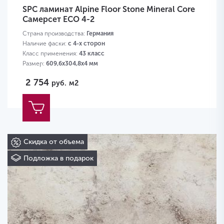
SPC ламинат Alpine Floor Stone Mineral Core
Самерсет ЕСО 4-2
Страна производства:
Германия
Наличие фаски:
с 4-х сторон
Класс применения:
43 класс
Размер:
609,6х304,8х4 мм
2 754
руб.
м2
Скидка от объема
Подложка в подарок