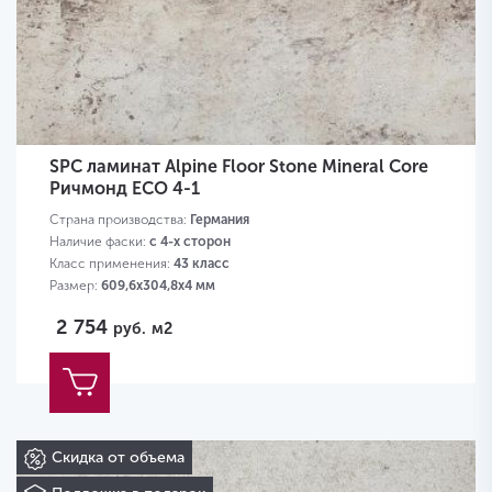
SPC ламинат Alpine Floor Stone Mineral Core
Ричмонд ЕСО 4-1
Страна производства:
Германия
Наличие фаски:
с 4-х сторон
Класс применения:
43 класс
Размер:
609,6х304,8х4 мм
2 754
руб.
м2
Скидка от объема