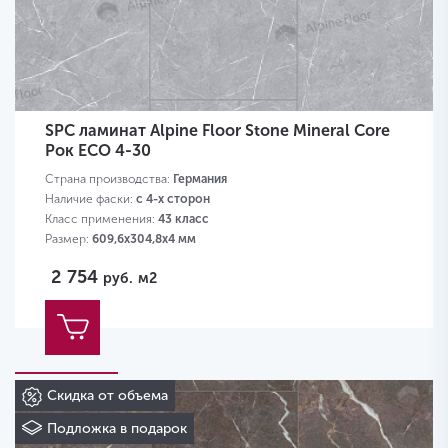
SPC ламинат Alpine Floor Stone Mineral Core
Рок ЕСО 4-30
Страна производства:
Германия
Наличие фаски:
с 4-х сторон
Класс применения:
43 класс
Размер:
609,6х304,8х4 мм
2 754
руб.
м2
Скидка от объема
Подложка в подарок