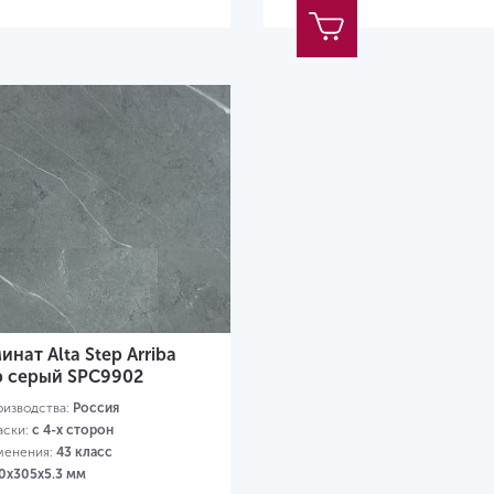
инат Alta Step Arriba
 серый SPC9902
оизводства:
Россия
аски:
с 4-х сторон
менения:
43 класс
0х305х5.3 мм