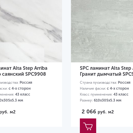
инат Alta Step Arriba
SPC ламинат Alta Step 
 саянский SPC9908
Гранит дымчатый SPC
оизводства:
Россия
Страна производства:
Россия
аски:
с 4-х сторон
Наличие фаски:
с 4-х сторон
менения:
43 класс
Класс применения:
43 класс
0х305х5.3 мм
Размер:
610х305х5.3 мм
2 066
руб.
м2
руб.
м2