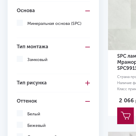
Основа
Минеральная основа (SPC)
Тип монтажа
SPC лам
Замковый
Мрамор
SPC991
Страна пр
Тип рисунка
Наличие ф
Класс при
Размер:
61
2 066
Оттенок
Белый
Бежевый