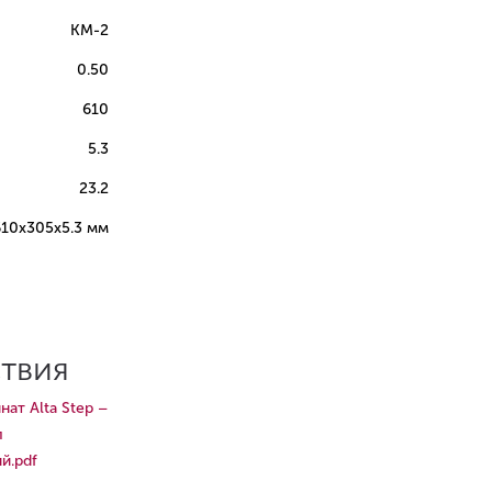
КМ-2
0.50
610
5.3
23.2
610х305х5.3 мм
ствия
нат Alta Step –
л
й.pdf