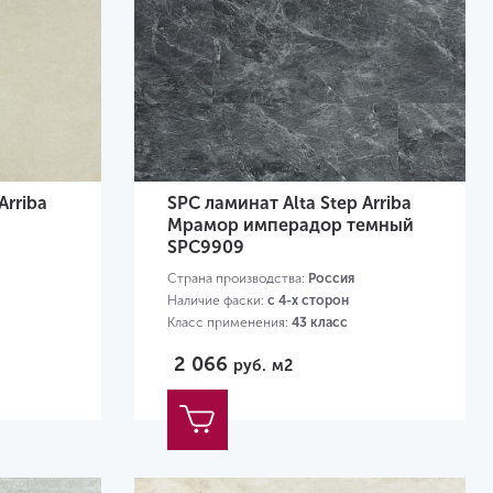
Arriba
SPC ламинат Alta Step Arriba
Мрамор имперадор темный
SPC9909
Страна производства:
Россия
Наличие фаски:
с 4-х сторон
Класс применения:
43 класс
Размер:
610х305х5.3 мм
2 066
руб.
м2