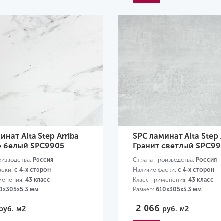
инат Alta Step Arriba
SPC ламинат Alta Step 
 белый SPC9905
Гранит светлый SPC9
оизводства:
Россия
Страна производства:
Россия
аски:
с 4-х сторон
Наличие фаски:
с 4-х сторон
менения:
43 класс
Класс применения:
43 класс
0х305х5.3 мм
Размер:
610х305х5.3 мм
2 066
руб.
м2
руб.
м2