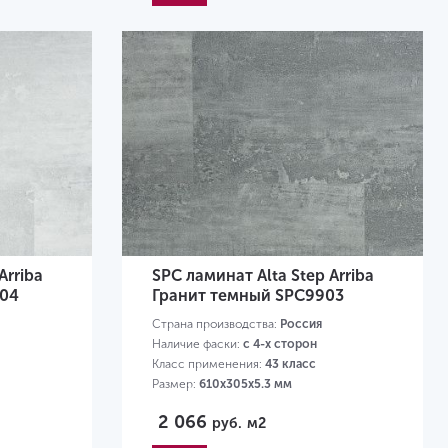
Arriba
SPC ламинат Alta Step Arriba
904
Гранит темный SPC9903
Страна производства:
Россия
Наличие фаски:
с 4-х сторон
Класс применения:
43 класс
Размер:
610х305х5.3 мм
2 066
руб.
м2