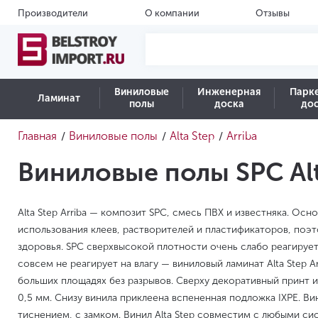
Производители
О компании
Отзывы
Виниловые
Инженерная
Парк
Ламинат
полы
доска
до
Главная
Виниловые полы
Alta Step
Arriba
/
/
/
Виниловые полы SPC Alta
Alta Step Arriba — композит SPC, смесь ПВХ и известняка. Осн
использования клеев, растворителей и пластификаторов, поэ
здоровья. SPC сверхвысокой плотности очень слабо реагируе
совсем не реагирует на влагу — виниловый ламинат Alta Step A
больших площадях без разрывов. Сверху декоративный принт 
0,5 мм. Снизу винила приклеена вспененная подложка IXPE. В
тиснением, с замком. Винил Alta Step совместим с любыми си