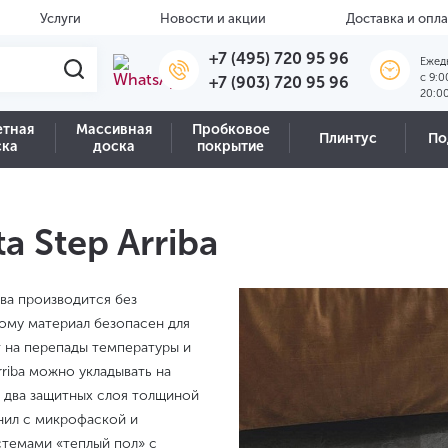
Услуги
Новости и акции
Доставка и опла
+7 (495) 720 95 96
Ежед
c 9:0
+7 (903) 720 95 96
20:0
етная
Массивная
Пробковое
Плинтус
По
ска
доска
покрытие
 Step Arriba
ова производится без
тому материал безопасен для
т на перепады температуры и
rriba можно укладывать на
и два защитных слоя толщиной
инил с микрофаской и
стемами «теплый пол» с