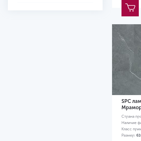
SPC лам
Мрамор
Страна пр
Наличие ф
Класс при
Размер:
61