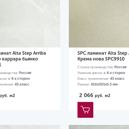
инат Alta Step Arriba
SPC ламинат Alta Step 
 каррара бьянко
Крема нова SPC9910
1
Страна производства:
Россия
оизводства:
Россия
Наличие фаски:
с 4-х сторон
аски:
с 4-х сторон
Класс применения:
43 класс
менения:
43 класс
Размер:
610х305х5.3 мм
0х305х5.3 мм
2 066
руб.
м2
руб.
м2