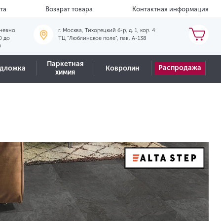
та
Возврат товара
Контактная информация
невно
г. Москва, Тихорецкий б-р, д. 1, кор. 4
0 до
ТЦ "Люблинское поле", пав. А-138
0
Паркетная
Распродажа
дложка
Ковролин
химия