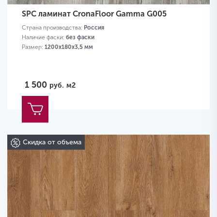
SPC ламинат CronaFloor Gamma G005
Страна производства:
Россия
Наличие фаски:
без фаски
Размер:
1200х180х3,5 мм
1 500
руб.
м2
Скидка от объема