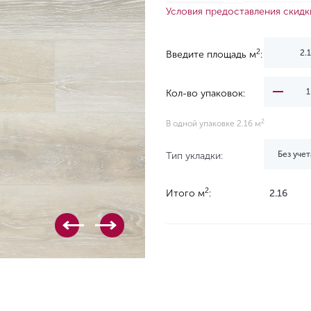
Условия предоставления скидк
2
Введите площадь м
:
Кол-во упаковок:
2
В одной упаковке 2.16 м
Без учет
Тип укладки:
2
Итого м
:
2.16