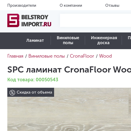
Производители
О компании
Отзывы
Виниловые
Инженерная
П
Ламинат
полы
доска
Главная
Виниловые полы
CronaFloor
Wood
/
/
/
SPC ламинат CronaFloor Wo
Код товара: 00050543
Скидка от объема