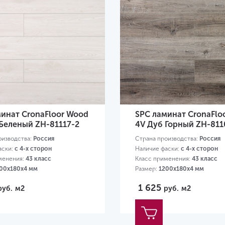
инат CronaFloor Wood
SPC ламинат CronaFlo
Беленый ZH-81117-2
4V Дуб Горный ZH-811
оизводства:
Россия
Страна производства:
Россия
аски:
с 4-х сторон
Наличие фаски:
с 4-х сторон
менения:
43 класс
Класс применения:
43 класс
00х180х4 мм
Размер:
1200х180х4 мм
1 625
руб.
м2
руб.
м2