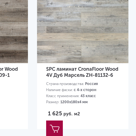
or Wood
SPC ламинат CronaFloor Wood
09-1
4V Дуб Марсель ZH-81132-6
Страна производства:
Россия
Наличие фаски:
с 4-х сторон
Класс применения:
43 класс
Размер:
1200х180х4 мм
1 625
руб.
м2