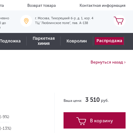
та
Возврат товара
Контактная информация
невно
г. Москва, Тихорецкий б-р, д. 1, кор. 4
0 до
ТЦ "Люблинское поле", пав. А-138
0
Паркетная
Распродажа
Подложка
Ковролин
химия
Вернуться назад ›
3 510
руб.
Ваша цена:
(-9%)
В корзину
(-13%)