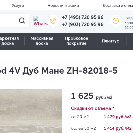
Услуги
Новости и акции
Доставка и опла
+7 (495) 720 95 96
Ежед
c 9:0
+7 (903) 720 95 96
20:0
аркетная
Массивная
Пробковое
Плинтус
доска
доска
покрытие
od 4V Дуб Мане ZH-82018-5
1 625
руб./м2
Скидки от объема *:
от 20 м2
1 479 руб./м2
более 50 м2
1 414 руб./м2