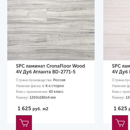
SPC ламинат CronaFloor Wood
SPC лам
4V Дуб Атланта BD-2771-5
4V Дуб 
Страна производства:
Россия
Страна пр
Наличие фаски:
с 4-х сторон
Наличие ф
Класс применения:
43 класс
Класс при
Размер:
1200х180х4 мм
Размер:
12
1 625
1 625
руб.
м2