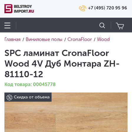
+7 (495) 720 95 96
Главная
Виниловые полы
CronaFloor
Wood
/
/
/
SPC ламинат CronaFloor
Wood 4V Дуб Монтара ZH-
81110-12
Код товара: 00045778
Скидка от объема