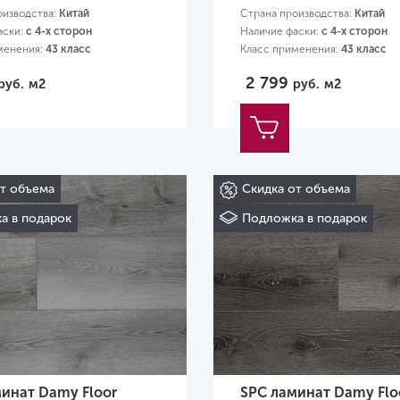
оизводства:
Китай
Страна производства:
Китай
аски:
с 4-х сторон
Наличие фаски:
с 4-х сторон
менения:
43 класс
Класс применения:
43 класс
20х180х4 мм
Размер:
1220х180х4 мм
2 799
руб.
м2
руб.
м2
от объема
Скидка от объема
а в подарок
Подложка в подарок
инат Damy Floor
SPC ламинат Damy Flo