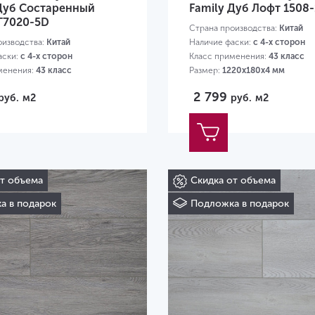
 Дуб Состаренный
Family Дуб Лофт 1508-
T7020-5D
Страна производства:
Китай
оизводства:
Китай
Наличие фаски:
с 4-х сторон
аски:
с 4-х сторон
Класс применения:
43 класс
менения:
43 класс
Размер:
1220х180х4 мм
20х180х4 мм
2 799
руб.
м2
руб.
м2
от объема
Скидка от объема
а в подарок
Подложка в подарок