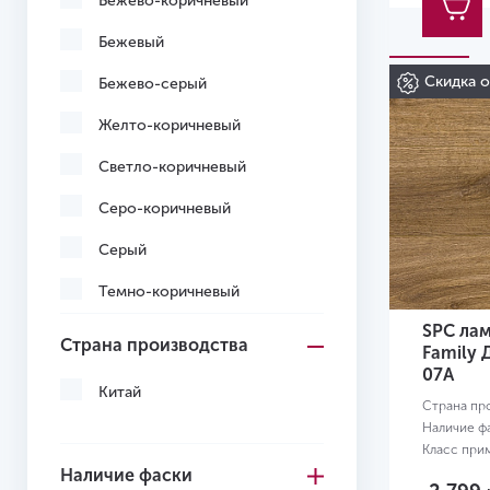
Бежево-коричневый
Бежевый
Скидка 
Бежево-серый
Желто-коричневый
Светло-коричневый
Серо-коричневый
Серый
Темно-коричневый
SPC лам
Желтый
Страна производства
Family 
07А
Китай
Страна пр
Наличие ф
Класс при
Размер:
12
Наличие фаски