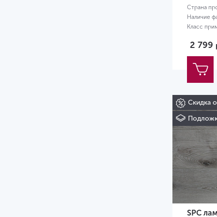
Страна пр
Наличие ф
Класс при
Размер:
12
2 799
Скидка 
Подложк
SPC лам