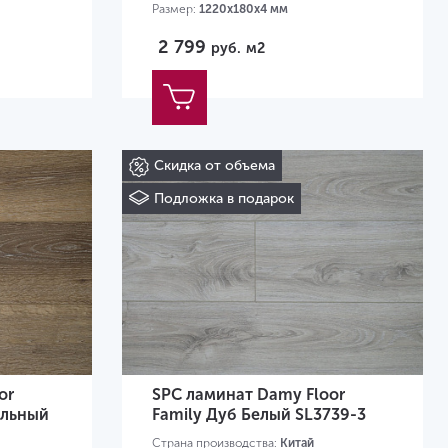
Размер:
1220х180х4 мм
2 799
руб.
м2
Скидка от объема
Подложка в подарок
or
SPC ламинат Damy Floor
альный
Family Дуб Белый SL3739-3
Страна производства:
Китай