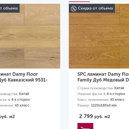
от объема
Скидка от объема
инат Damy Floor
SPC ламинат Damy Flo
Дуб Кавказский 9531-
Family Дуб Медовый D
Страна производства:
Китай
оизводства:
Китай
Наличие фаски:
с 4-х сторон
аски:
с 4-х сторон
Класс применения:
43 класс
менения:
43 класс
Размер:
1220х180х4 мм
20х180х4 мм
2 799
руб.
м2
руб.
м2