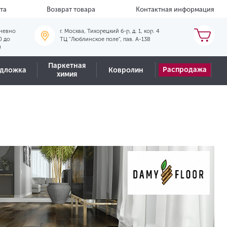
та
Возврат товара
Контактная информация
невно
г. Москва, Тихорецкий б-р, д. 1, кор. 4
0 до
ТЦ "Люблинское поле", пав. А-138
0
Паркетная
Распродажа
дложка
Ковролин
химия