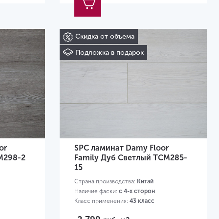
Скидка от объема
Подложка в подарок
or
SPC ламинат Damy Floor
M298-2
Family Дуб Светлый TCM285-
15
Страна производства:
Китай
Наличие фаски:
с 4-х сторон
Класс применения:
43 класс
Размер:
1220х180х4 мм