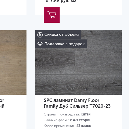
2 799
руб.
м2
Скидка от объема
Подложка в подарок
or
SPC ламинат Damy Floor
ый
Family Дуб Сильвер T7020-23
Страна производства:
Китай
Наличие фаски:
с 4-х сторон
Класс применения:
43 класс