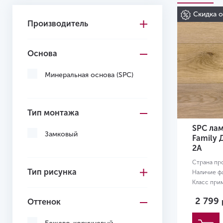
Скидка 
Производитель
Основа
Минеральная основа (SPC)
Тип монтажа
SPC лам
Замковый
Family 
2А
Страна пр
Тип рисунка
Наличие ф
Класс при
Размер:
12
2 799
Оттенок