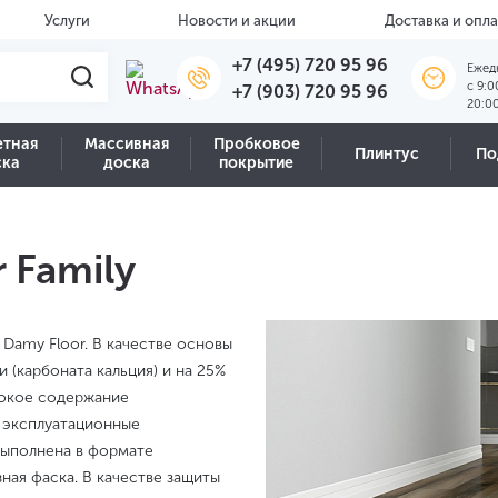
Услуги
Новости и акции
Доставка и опла
+7 (495) 720 95 96
Ежед
c 9:0
+7 (903) 720 95 96
20:0
етная
Массивная
Пробковое
Плинтус
По
ска
доска
покрытие
 Family
 Damy Floor. В качестве основы
 (карбоната кальция) и на 25%
сокое содержание
 эксплуатационные
выполнена в формате
ая фаска. В качестве защиты