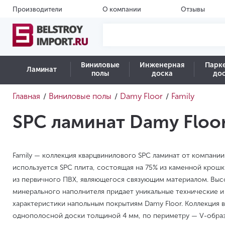
Производители
О компании
Отзывы
Виниловые
Инженерная
Парк
Ламинат
полы
доска
до
Главная
Виниловые полы
Damy Floor
Family
/
/
/
SPC ламинат Damy Floor
Family — коллекция кварцвинилового SPC ламинат от компании
используется SPC плита, состоящая на 75% из каменной крошки
из первичного ПВХ, являющегося связующим материалом. Вы
минерального наполнителя придает уникальные технические и
характеристики напольным покрытиям Damy Floor. Коллекция 
однополосной доски толщиной 4 мм, по периметру — V-образн