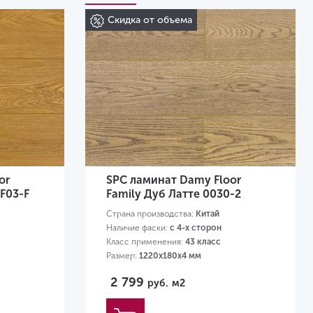
Скидка от объема
or
SPC ламинат Damy Floor
F03-F
Family Дуб Латте 0030-2
Страна производства:
Китай
Наличие фаски:
с 4-х сторон
Класс применения:
43 класс
Размер:
1220х180х4 мм
2 799
руб.
м2