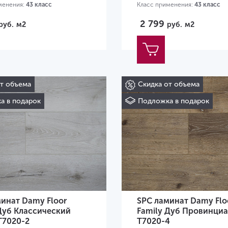
менения:
43 класс
Класс применения:
43 класс
20х180х4 мм
Размер:
1220х180х4 мм
2 799
руб.
м2
руб.
м2
от объема
Скидка от объема
а в подарок
Подложка в подарок
инат Damy Floor
SPC ламинат Damy Flo
Дуб Классический
Family Дуб Провинци
T7020-2
T7020-4