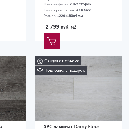
Наличие фаски:
с 4-х сторон
Класс применения:
43 класс
Размер:
1220х180х4 мм
2 799
руб.
м2
Скидка от объема
Подложка в подарок
or
SPC ламинат Damy Floor