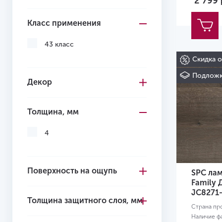
2 799
Класс применения
43 класс
Скидка 
Подложк
Декор
Толщина, мм
4
Поверхность на ощупь
SPC лам
Family
JC8271
Толщина защитного слоя, мм
Страна пр
Наличие ф