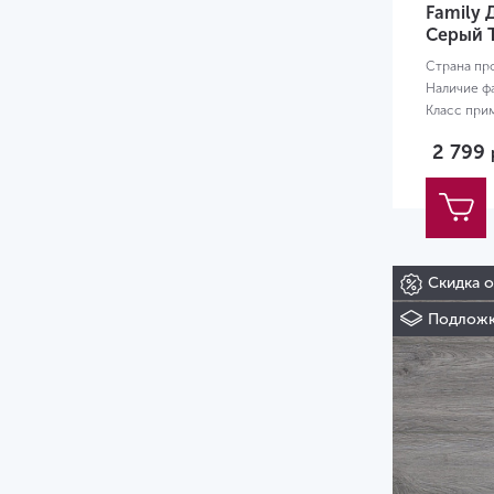
Family
Серый 
Страна пр
Наличие ф
Класс при
Размер:
12
2 799
Скидка 
Подложк