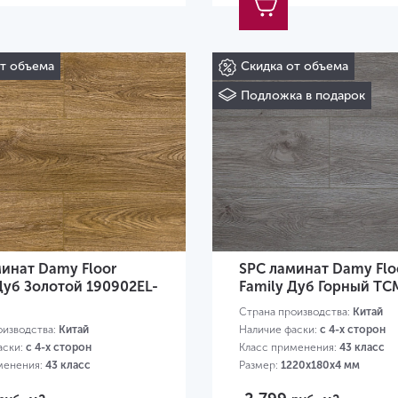
от объема
Скидка от объема
Подложка в подарок
инат Damy Floor
SPC ламинат Damy Flo
Дуб Золотой 190902EL-
Family Дуб Горный TC
Страна производства:
Китай
оизводства:
Китай
Наличие фаски:
с 4-х сторон
аски:
с 4-х сторон
Класс применения:
43 класс
менения:
43 класс
Размер:
1220х180х4 мм
20х180х4 мм