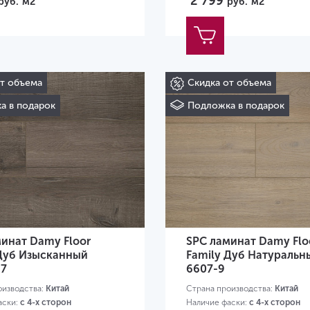
2 799
руб.
м2
руб.
м2
от объема
Скидка от объема
а в подарок
Подложка в подарок
инат Damy Floor
SPC ламинат Damy Flo
 Дуб Изысканный
Family Дуб Натуральн
-7
6607-9
оизводства:
Китай
Страна производства:
Китай
аски:
с 4-х сторон
Наличие фаски:
с 4-х сторон