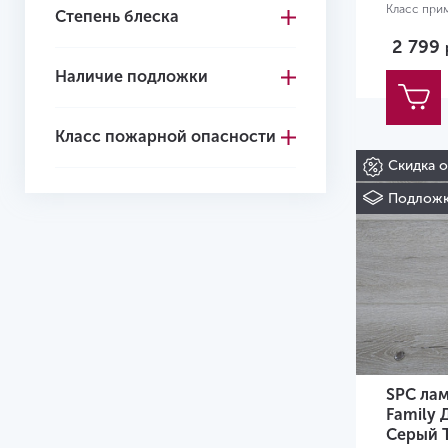
Класс при
Степень блеска
Размер:
12
2 799
Наличие подложки
Класс пожарной опасности
Скидка 
Подложк
SPC лам
Family 
Серый 