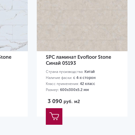
Stone
SPC ламинат Evofloor Stone
Синай 05193
Страна производства:
Китай
Наличие фаски:
с 4-х сторон
Класс применения:
42 класс
Размер:
600х300х5.2 мм
3 090
руб.
м2