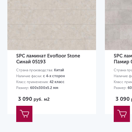
SPC ламинат Evofloor Stone
SPC лам
Синай 05193
Памир 
Страна производства:
Китай
Страна пр
Наличие фаски:
с 4-х сторон
Наличие ф
Класс применения:
42 класс
Класс при
Размер:
600х300х5.2 мм
Размер:
60
3 090
3 090
руб.
м2