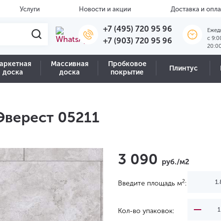
Услуги
Новости и акции
Доставка и опла
+7 (495) 720 95 96
Ежед
c 9:0
+7 (903) 720 95 96
20:0
аркетная
Массивная
Пробковое
Плинтус
доска
доска
покрытие
Эверест 05211
3 090
руб./м2
2
Введите площадь м
:
Кол-во упаковок: