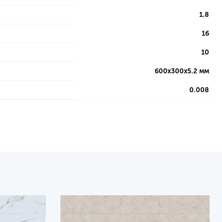
1.8
16
10
600х300х5.2 мм
0.008