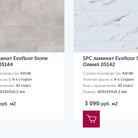
инат Evofloor Stone
SPC ламинат Evofloor 
05144
Олимп 05142
оизводства:
Китай
Страна производства:
Китай
аски:
с 4-х сторон
Наличие фаски:
с 4-х сторон
менения:
42 класс
Класс применения:
42 класс
0х300х5.2 мм
Размер:
600х300х5.2 мм
3 090
руб.
м2
руб.
м2