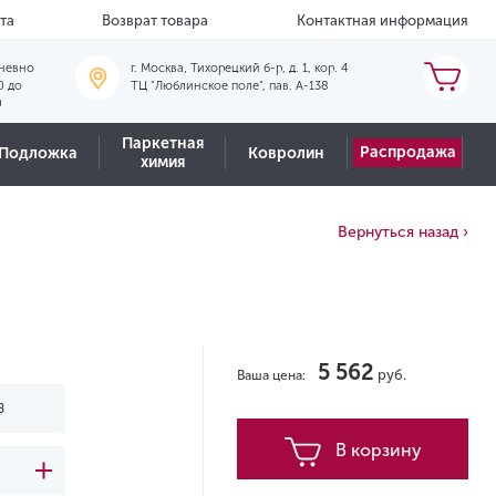
та
Возврат товара
Контактная информация
невно
г. Москва, Тихорецкий б-р, д. 1, кор. 4
0 до
ТЦ "Люблинское поле", пав. А-138
0
Паркетная
Распродажа
Подложка
Ковролин
химия
Вернуться назад ›
5 562
руб.
Ваша цена:
В корзину