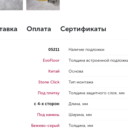
тавка
Оплата
Сертификаты
05211
Наличие подложки
EvoFloor
Толщина встроенной подложк
Китай
Основа
Stone Click
Тип монтажа
Под плитку
Толщина защитного слоя, мм
с 4-х сторон
Длина, мм
Под камень
Ширина, мм
Бежево-серый
Толщина, мм