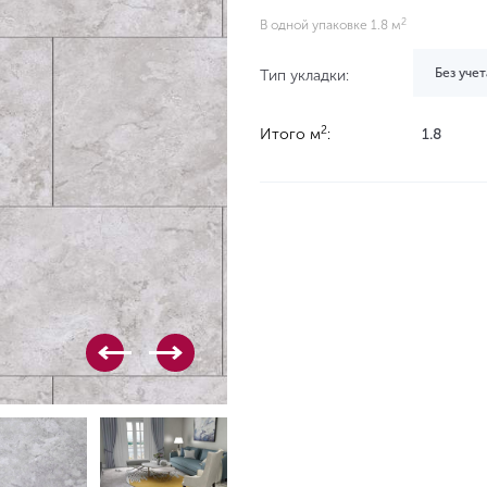
2
В одной упаковке 1.8 м
Без учет
Тип укладки:
2
Итого м
:
1.8