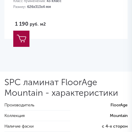
Класс применения:
43 класс
Размер:
626х313х4 мм
1 190
руб.
м2
SPC ламинат FloorAge
Mountain - характеристики
Производитель
FloorAge
Коллекция
Mountain
Наличие фаски
с 4-х сторон