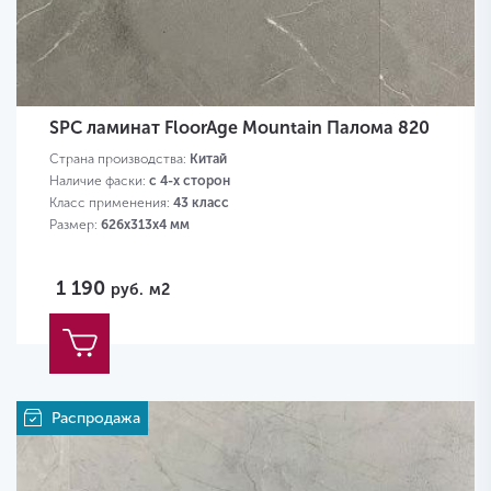
SPC ламинат FloorAge Mountain Палома 820
Страна производства:
Китай
Наличие фаски:
с 4-х сторон
Класс применения:
43 класс
Размер:
626х313х4 мм
1 190
руб.
м2
Распродажа