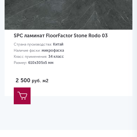
SPC ламинат FloorFactor Stone Rodo 03
Страна производства:
Китай
Наличие фаски:
микрофаска
Класс применения:
34 класс
Размер:
610х305х5 мм
2 500
руб.
м2