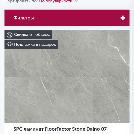
Сортировать по:
По популярности
Фильтры
Скидка от объема
Подложка в подарок
SPC ламинат FloorFactor Stone Daino 07