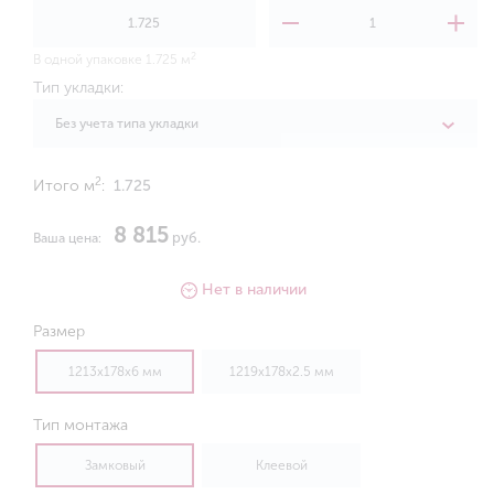
2
В одной упаковке 1.725 м
Тип укладки:
Без учета типа укладки
2
Итого м
:
1.725
8 815
руб.
Ваша цена:
Нет в наличии
Размер
1213х178х6 мм
1219х178х2.5 мм
Тип монтажа
Замковый
Клеевой