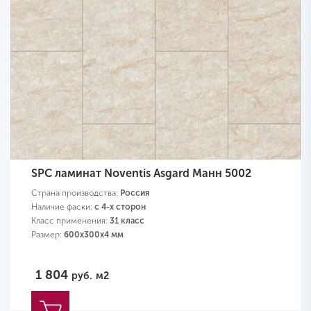
SPC ламинат Noventis Asgard Манн 5002
Страна производства:
Россия
Наличие фаски:
с 4-х сторон
Класс применения:
31 класс
Размер:
600х300х4 мм
1 804
руб.
м2