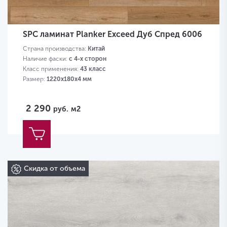
SPC ламинат Planker Exceed Дуб Спред 6006
Страна производства:
Китай
Наличие фаски:
с 4-х сторон
Класс применения:
43 класс
Размер:
1220х180х4 мм
2 290
руб.
м2
Скидка от объема