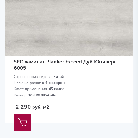
SPC ламинат Planker Exceed Дуб Юниверс
6005
Страна производства:
Китай
Наличие фаски:
с 4-х сторон
Класс применения:
43 класс
Размер:
1220х180х4 мм
2 290
руб.
м2