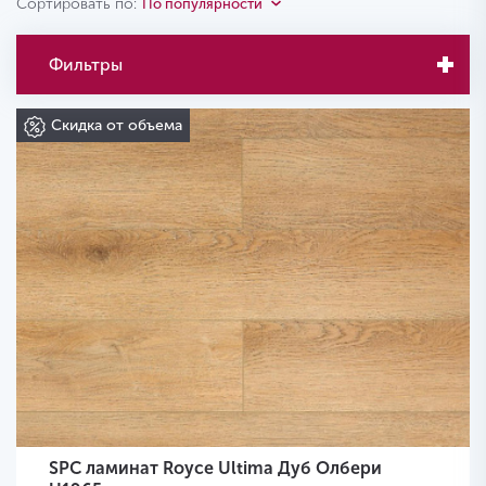
Сортировать по:
По популярности
Фильтры
Скидка от объема
SPC ламинат Royce Ultima Дуб Олбери