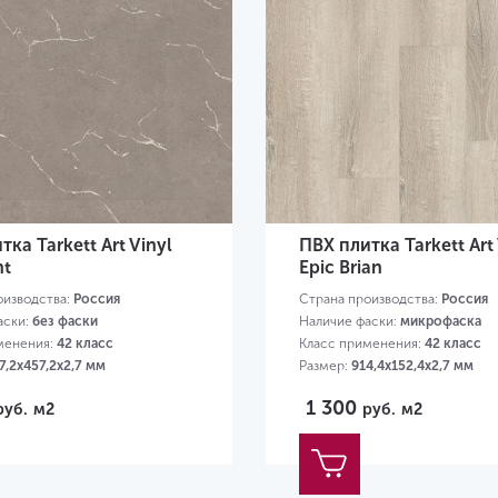
ка Tarkett Art Vinyl
ПВХ плитка Tarkett Art 
nt
Epic Brian
оизводства:
Россия
Страна производства:
Россия
аски:
без фаски
Наличие фаски:
микрофаска
менения:
42 класс
Класс применения:
42 класс
7,2х457,2х2,7 мм
Размер:
914,4х152,4х2,7 мм
1 300
руб.
м2
руб.
м2