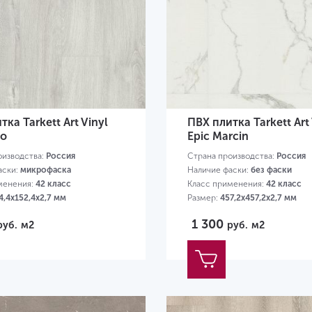
ка Tarkett Art Vinyl
ПВХ плитка Tarkett Art 
no
Epic Marcin
оизводства:
Россия
Страна производства:
Россия
аски:
микрофаска
Наличие фаски:
без фаски
менения:
42 класс
Класс применения:
42 класс
4,4х152,4х2,7 мм
Размер:
457,2х457,2х2,7 мм
1 300
руб.
м2
руб.
м2