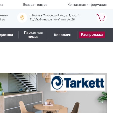
та
Возврат товара
Контактная информация
невно
г. Москва, Тихорецкий б-р, д. 1, кор. 4
0 до
ТЦ "Люблинское поле", пав. А-138
0
Паркетная
Распродажа
дложка
Ковролин
химия