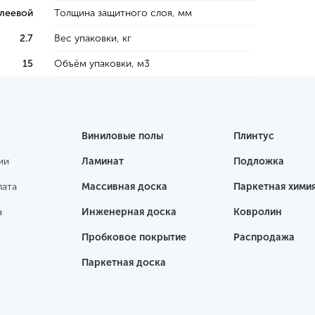
леевой
Толщина защитного слоя, мм
2.7
Вес упаковки, кг
15
Объём упаковки, м3
Виниловые полы
Плинтус
ии
Ламинат
Подложка
лата
Массивная доска
Паркетная хими
а
Инженерная доска
Ковролин
Пробковое покрытие
Распродажа
Паркетная доска