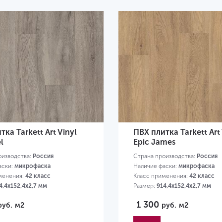
ка Tarkett Art Vinyl
ПВХ плитка Tarkett Art 
l
Epic James
оизводства:
Россия
Страна производства:
Россия
аски:
микрофаска
Наличие фаски:
микрофаска
менения:
42 класс
Класс применения:
42 класс
4,4х152,4х2,7 мм
Размер:
914,4х152,4х2,7 мм
1 300
руб.
м2
руб.
м2