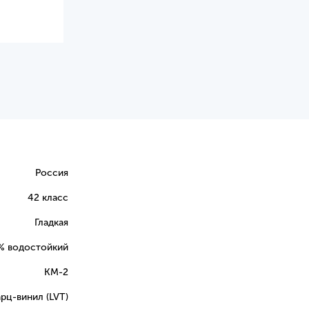
Россия
42 класс
Гладкая
% водостойкий
КМ-2
рц-винил (LVT)