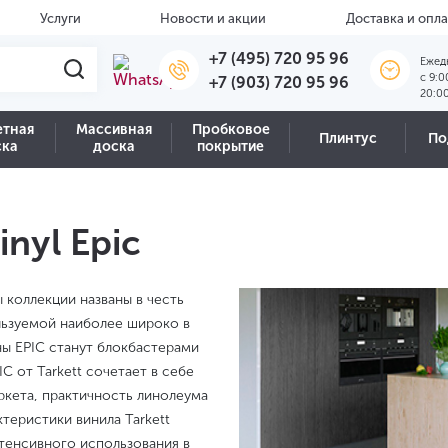
Услуги
Новости и акции
Доставка и опла
+7 (495) 720 95 96
Ежед
c 9:0
+7 (903) 720 95 96
20:0
етная
Массивная
Пробковое
Плинтус
По
ска
доска
покрытие
inyl Epic
ны коллекции названы в честь
льзуемой наиболее широко в
ны EPIC станут блокбастерами
C от Tarkett сочетает в себе
ркета, практичность линолеума
ктеристики винила Tarkett
интенсивного использования в