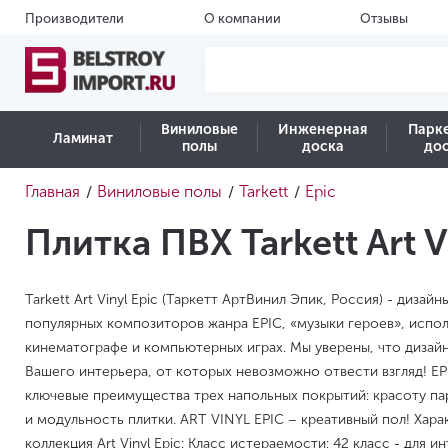
Производители
О компании
Отзывы
Виниловые
Инженерная
Парк
Ламинат
полы
доска
до
Главная
Виниловые полы
Tarkett
Epic
/
/
/
Плитка ПВХ Tarkett Art V
Tarkett Art Vinyl Epic (Таркетт АртВинил Эпик, Россия) - дизай
популярных композиторов жанра EPIC, «музыки героев», испо
кинематографе и компьютерных играх. Мы уверены, что дизай
Вашего интерьера, от которых невозможно отвести взгляд! EPI
ключевые преимущества трех напольных покрытий: красоту па
и модульность плитки. ART VINYL EPIC – креативный пол! Хара
коллекция Art Vinyl Epic: Класс истераемости: 42 класс - для 