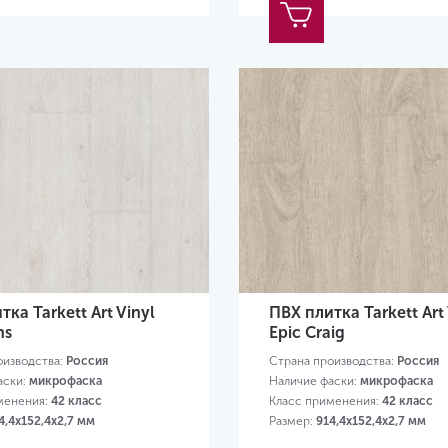
ка Tarkett Art Vinyl
ПВХ плитка Tarkett Art 
ns
Epic Craig
оизводства:
Россия
Страна производства:
Россия
аски:
микрофаска
Наличие фаски:
микрофаска
менения:
42 класс
Класс применения:
42 класс
4,4х152,4х2,7 мм
Размер:
914,4х152,4х2,7 мм