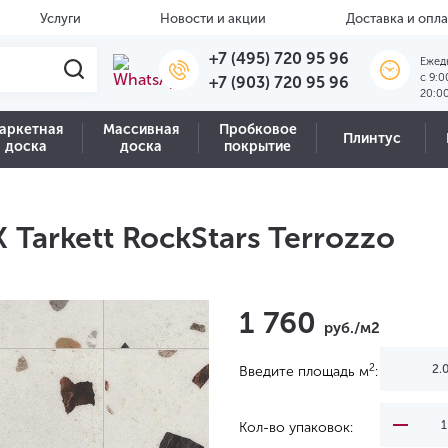
Услуги
Новости и акции
Доставка и опла
+7 (495) 720 95 96
Ежед
c 9:0
+7 (903) 720 95 96
20:0
аркетная
Массивная
Пробковое
Плинтус
доска
доска
покрытие
Tarkett RockStars Terrozzo
1 760
руб./м2
2
Введите площадь м
:
Кол-во упаковок: