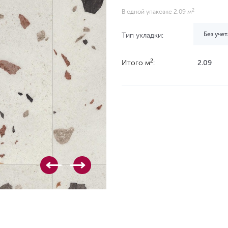
2
В одной упаковке 2.09 м
Без учет
Тип укладки:
2
Итого м
:
2.09