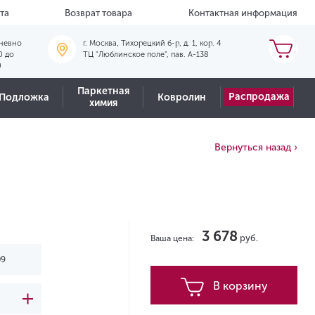
та
Возврат товара
Контактная информация
невно
г. Москва, Тихорецкий б-р, д. 1, кор. 4
0 до
ТЦ "Люблинское поле", пав. А-138
0
Паркетная
Распродажа
Подложка
Ковролин
химия
Вернуться назад ›
3 678
руб.
Ваша цена:
В корзину