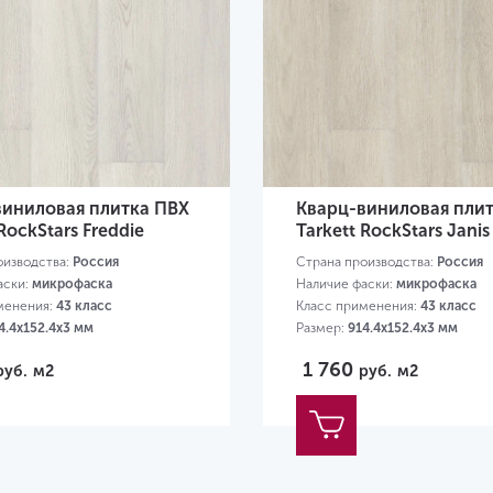
виниловая плитка ПВХ
Кварц-виниловая пли
RockStars Freddie
Tarkett RockStars Janis
оизводства:
Россия
Страна производства:
Россия
аски:
микрофаска
Наличие фаски:
микрофаска
менения:
43 класс
Класс применения:
43 класс
4.4х152.4х3 мм
Размер:
914.4х152.4х3 мм
1 760
руб.
м2
руб.
м2