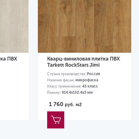
тка ПВХ
Кварц-виниловая плитка ПВХ
Tarkett RockStars Jimi
Страна производства:
Россия
Наличие фаски:
микрофаска
Класс применения:
43 класс
Размер:
914.4х152.4х3 мм
1 760
руб.
м2