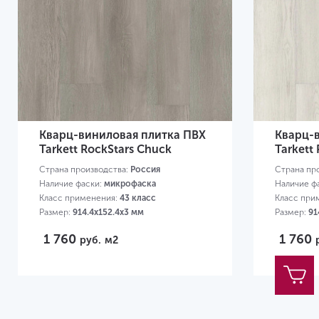
Кварц-виниловая плитка ПВХ
Кварц-
Tarkett RockStars Chuck
Tarkett 
Страна производства:
Россия
Страна пр
Наличие фаски:
микрофаска
Наличие ф
Класс применения:
43 класс
Класс при
Размер:
914.4х152.4х3 мм
Размер:
91
1 760
1 760
руб.
м2