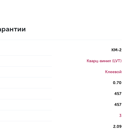
арантии
КМ-2
Кварц-винил (LVT)
Клеевой
0.70
457
457
3
2.09