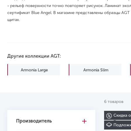
- рельеф поверхности точно повторяет рисунок. Ламинат эко
сертификат Blue Angel. В магазине представлены образцы AG
щитах.
Другие коллекции AGT:
Armonia Large
Armonia Slim
Natura Line
Natura Select
6 товаров
Скидка 
Производитель
Ламина
Подложк
PRK 601