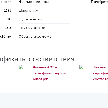
го пола
Наличие подложки
Приобрета
1195
Ширина, мм
10
В упаковке, м2
13.3
Штук в упаковке
5х10 мм
Объём упаковки, м3
ификаты соответствия
Ламинат AGT –
Ламинат
сертификат Голубой
сертифи
f
Ангел.pdf
соответс