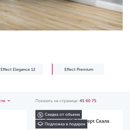
Effect Elegance 12
Effect Premium
Spark
Показать на странице:
45
60
75
сти
Скидка от объема
Ламинат AGT Concept Скала
Подложка в подарок
PRK 603