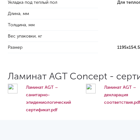
Укладка под теплый пол
Для тепло
Длина, мм
Толщина, мм
Вес упаковки, кг
Размер
1195х154,
Ламинат AGT Concept - серт
Ламинат AGT –
Ламинат AGT –
cанитарно-
декларация
эпидемиологический
соответствия.pd
сертификат.pdf