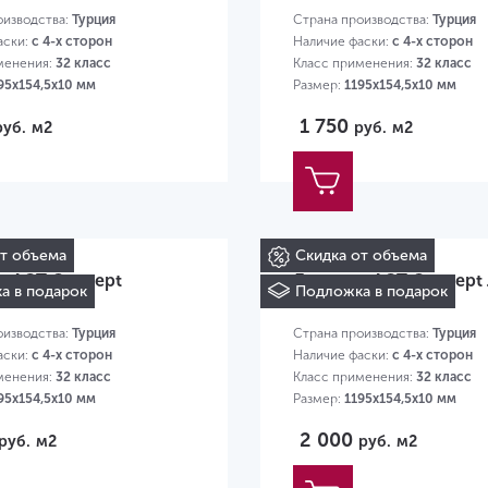
оизводства:
Турция
Страна производства:
Турция
аски:
с 4-х сторон
Наличие фаски:
с 4-х сторон
менения:
32 класс
Класс применения:
32 класс
95х154,5х10 мм
Размер:
1195х154,5х10 мм
1 750
руб.
м2
руб.
м2
от объема
Скидка от объема
т AGT Concept
Ламинат AGT Concept
а в подарок
Подложка в подарок
а PRK 604
PRK 605
оизводства:
Турция
Страна производства:
Турция
аски:
с 4-х сторон
Наличие фаски:
с 4-х сторон
менения:
32 класс
Класс применения:
32 класс
95х154,5х10 мм
Размер:
1195х154,5х10 мм
2 000
руб.
м2
руб.
м2