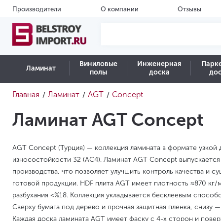
Производители
О компании
Отзывы
Виниловые
Инженерная
Парк
Ламинат
полы
доска
до
Главная
Ламинат
AGT
Concept
/
/
/
Ламинат AGT Concept
AGT Concept (Турция) — коллекция ламината в формате узкой 
износостойкости 32 (AC4). Ламинат AGT Concept выпускается
производства, что позволяет улучшить контроль качества и с
готовой продукции. HDF плита AGT имеет плотность ≈870 кг
разбухания <%18. Коллекция укладывается бесклеевым способо
Сверху бумага под дерево и прочная защитная пленка, снизу 
Каждая доска ламината AGT имеет фаску с 4-х сторон и повер