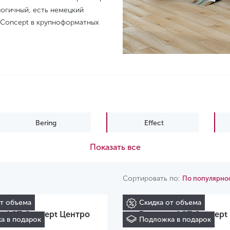
логичный, есть немецкий
T Concept в крупноформатных
Bering
Effect
Показать все
Natura Ultra Line
Pruva
Сортировать по:
По популярно
от объема
Скидка от объема
т AGT Concept Центро
Ламинат AGT Concept
а в подарок
Подложка в подарок
Каселла PRK 600