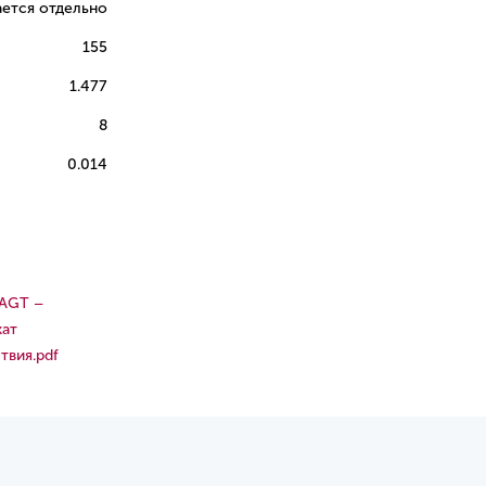
ется отдельно
155
1.477
8
0.014
 AGT –
кат
твия.pdf