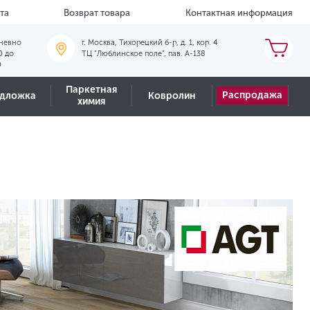
та
Возврат товара
Контактная информация
невно
г. Москва, Тихорецкий б-р, д. 1, кор. 4
0 до
ТЦ "Люблинское поле", пав. А-138
0
Паркетная
Распродажа
дложка
Ковролин
химия