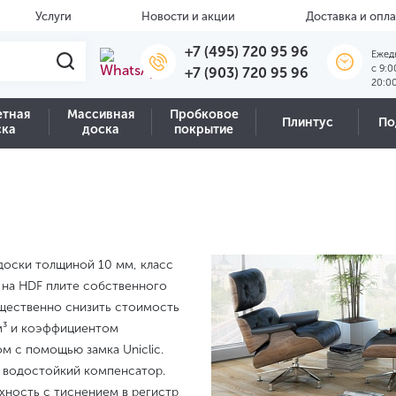
Услуги
Новости и акции
Доставка и опла
+7 (495) 720 95 96
Ежед
c 9:0
+7 (903) 720 95 96
20:0
етная
Массивная
Пробковое
Плинтус
По
ска
доска
покрытие
доски толщиной 10 мм, класс
 на HDF плите собственного
ущественно снизить стоимость
/м³ и коэффициентом
м с помощью замка Uniclic.
— водостойкий компенсатор.
хность с тиснением в регистр