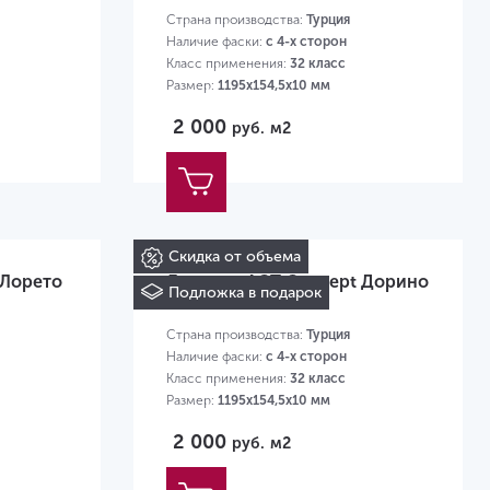
Страна производства:
Турция
Наличие фаски:
с 4-х сторон
Класс применения:
32 класс
Размер:
1195х154,5х10 мм
2 000
руб.
м2
Скидка от объема
 Лорето
Ламинат AGT Concept Дорино
Подложка в подарок
PRK 602
Страна производства:
Турция
Наличие фаски:
с 4-х сторон
Класс применения:
32 класс
Размер:
1195х154,5х10 мм
2 000
руб.
м2