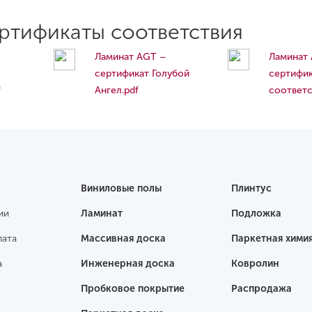
ертификаты соответствия
Ламинат AGT –
Ламинат
сертификат Голубой
сертифи
f
Ангел.pdf
соответс
Виниловые полы
Плинтус
ии
Ламинат
Подложка
лата
Массивная доска
Паркетная хими
а
Инженерная доска
Ковролин
Пробковое покрытие
Распродажа