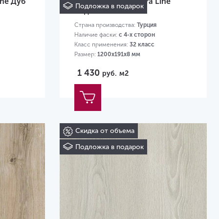
ine Дуб
Ламинат AGT Natura Line
Подложка в подарок
Родос PRK 509
Страна производства:
Турция
Наличие фаски:
с 4-х сторон
Класс применения:
32 класс
Размер:
1200х191х8 мм
1 430
руб.
м2
Скидка от объема
Подложка в подарок