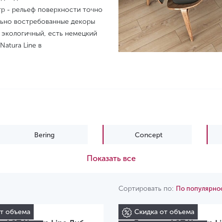
тр - рельеф поверхности точно
льно востребованные декоры
 экологичный, есть немецкий
atura Line в
Bering
Concept
Показать все
Natura Ultra Line
Pruva
Сортировать по:
По популярно
от объема
Скидка от объема