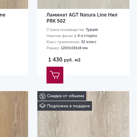
ine
Ламинат AGT Natura Line Нил
PRK 502
Страна производства:
Турция
Наличие фаски:
с 4-х сторон
Класс применения:
32 класс
Размер:
1200х191х8 мм
1 430
руб.
м2
Скидка от объема
Подложка в подарок