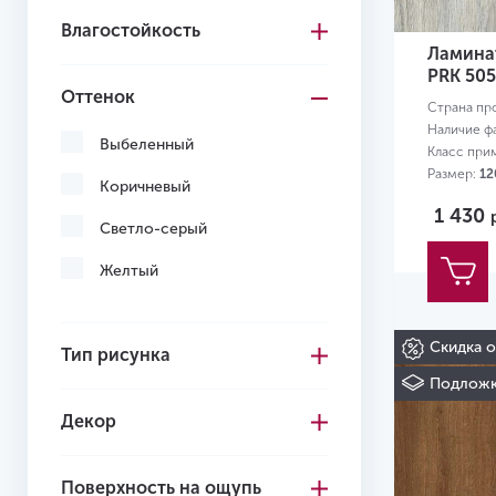
Влагостойкость
Ламинат
PRK 505
Оттенок
Страна пр
Наличие ф
Выбеленный
Класс при
Размер:
12
Коричневый
1 430
Светло-серый
Желтый
Скидка 
Тип рисунка
Подложк
Декор
Поверхность на ощупь