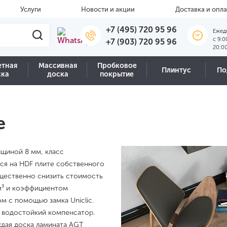
Услуги
Новости и акции
Доставка и опла
+7 (495) 720 95 96
Ежед
c 9:0
+7 (903) 720 95 96
20:0
етная
Массивная
Пробковое
Плинтус
По
ска
доска
покрытие
e
лщиной 8 мм, класс
тся на HDF плите собственного
ущественно снизить стоимость
/м³ и коэффициентом
м с помощью замка Uniclic.
— водостойкий компенсатор.
ждая доска ламината AGT