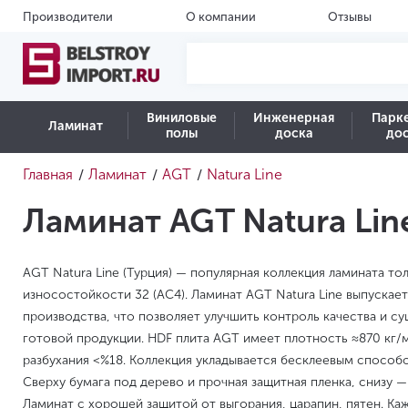
Производители
О компании
Отзывы
Виниловые
Инженерная
Парк
Ламинат
полы
доска
до
Главная
Ламинат
AGT
Natura Line
/
/
/
Ламинат AGT Natura Lin
AGT Natura Line (Турция) — популярная коллекция ламината то
износостойкости 32 (AC4). Ламинат AGT Natura Line выпускае
производства, что позволяет улучшить контроль качества и с
готовой продукции. HDF плита AGT имеет плотность ≈870 кг
разбухания <%18. Коллекция укладывается бесклеевым способо
Сверху бумага под дерево и прочная защитная пленка, снизу 
Ламинат с хорошей защитой от выгорания, царапин, пятен. Ка