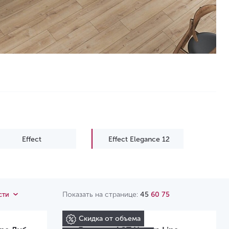
Effect
Effect Elegance 12
Spark
Показать на странице:
45
60
75
сти
Скидка от объема