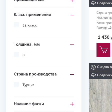
Ламинат
Подложк
Гала PR
Страна пр
Класс применения
Наличие ф
Класс при
32 класс
Размер:
12
1 430
Толщина, мм
8
Скидка 
Страна производства
Подложк
Турция
Наличие фаски