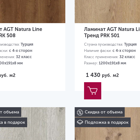
 AGT Natura Line
Ламинат AGT Natura L
RK 508
Тренд PRK 501
оизводства:
Турция
Страна производства:
Турция
аски:
с 4-х сторон
Наличие фаски:
с 4-х сторон
менения:
32 класс
Класс применения:
32 класс
00х191х8 мм
Размер:
1200х191х8 мм
1 430
руб.
м2
руб.
м2
от объема
Скидка от объема
а в подарок
Подложка в подарок