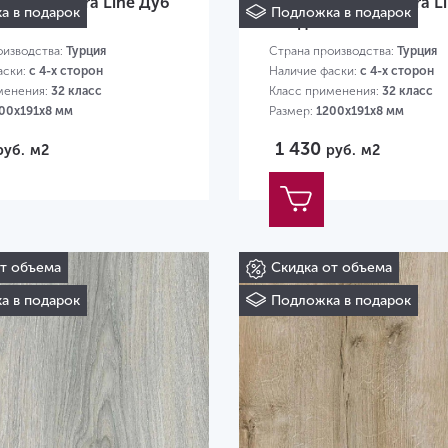
 AGT Natura Line Дуб
Ламинат AGT Natura L
а в подарок
Подложка в подарок
K 511
Салда PRK 510
оизводства:
Турция
Страна производства:
Турция
аски:
с 4-х сторон
Наличие фаски:
с 4-х сторон
менения:
32 класс
Класс применения:
32 класс
00х191х8 мм
Размер:
1200х191х8 мм
1 430
руб.
м2
руб.
м2
от объема
Скидка от объема
а в подарок
Подложка в подарок