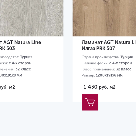
 AGT Natura Line
Ламинат AGT Natura L
RK 503
Илгаз PRK 507
оизводства:
Турция
Страна производства:
Турция
аски:
с 4-х сторон
Наличие фаски:
с 4-х сторон
менения:
32 класс
Класс применения:
32 класс
00х191х8 мм
Размер:
1200х191х8 мм
1 430
руб.
м2
руб.
м2