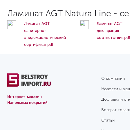
Ламинат AGT Natura Line - с
Ламинат AGT –
Ламинат AGT –
cанитарно-
декларация
эпидемиологический
соответствия.pd
сертификат.pdf
О компании
Новости и акц
Интернет-магазин
Доставка и оп
Напольных покрытий
Возврат товар
Статьи