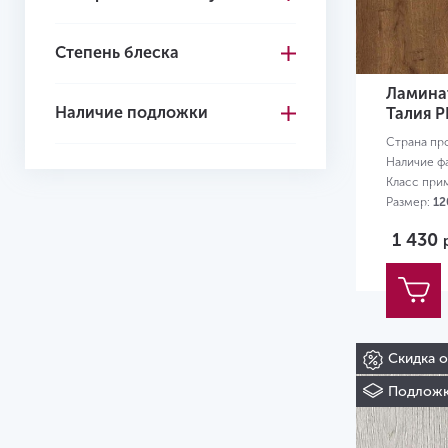
Степень блеска
Ламинат
Наличие подложки
Талия P
Страна пр
Наличие ф
Класс при
Размер:
12
1 430
Скидка 
Подложк