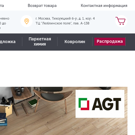
та
Возврат товара
Контактная информация
невно
г. Москва, Тихорецкий б-р, д. 1, кор. 4
0 до
ТЦ "Люблинское поле", пав. А-138
0
Паркетная
Распродажа
дложка
Ковролин
химия