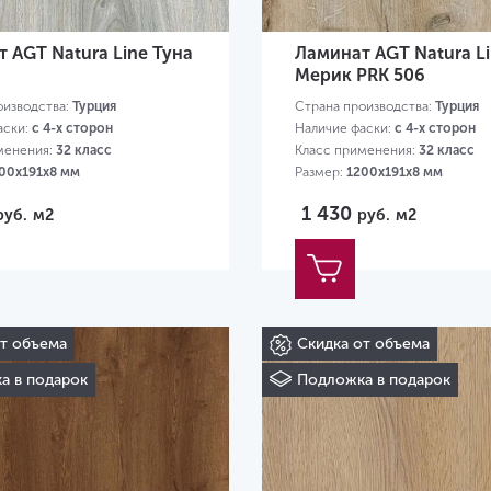
 AGT Natura Line Туна
Ламинат AGT Natura L
Мерик PRK 506
оизводства:
Турция
Страна производства:
Турция
аски:
с 4-х сторон
Наличие фаски:
с 4-х сторон
менения:
32 класс
Класс применения:
32 класс
00х191х8 мм
Размер:
1200х191х8 мм
1 430
руб.
м2
руб.
м2
от объема
Скидка от объема
а в подарок
Подложка в подарок