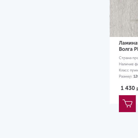
Ламинат
Волга P
Страна пр
Наличие ф
Класс при
Размер:
12
1 430