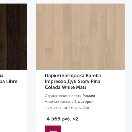
ia
Паркетная доска Karelia
ba Libre
Impressio Дуб Story Pina
Colada White Matt
Страна производства:
Россия
Наличие фаски:
с 2-х сторон
Покрытие лак / масло:
Лак
Размер:
1800х188х14 мм
4 569
руб.
м2