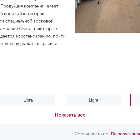
а. Продукция компании имеет
ой высокой категории
аги специальной восковой
 компании Osmo, некоторые
ддается восстановлению, почти
ет дереву дышать и красиво
Libra
Light
Показать все
Urban soul
Сортировать по:
По популярно