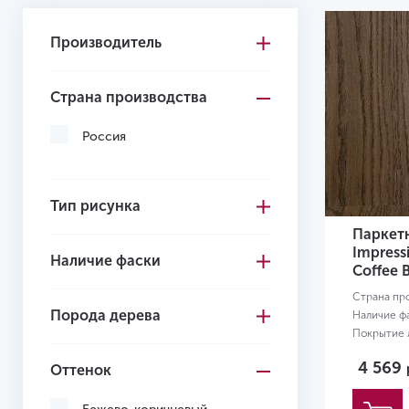
Производитель
Страна производства
Россия
Тип рисунка
Паркетн
Impressi
Наличие фаски
Coffee 
Страна пр
Порода дерева
Наличие ф
Покрытие л
Размер:
20
4 569
Оттенок