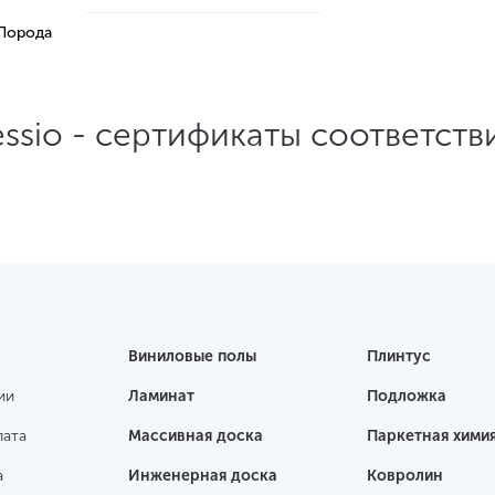
 Порода
essio - сертификаты соответств
Виниловые полы
Плинтус
ии
Ламинат
Подложка
лата
Массивная доска
Паркетная хими
а
Инженерная доска
Ковролин