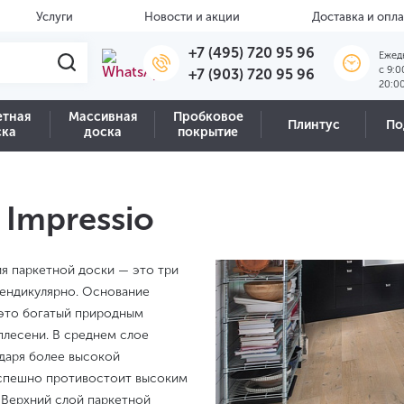
Услуги
Новости и акции
Доставка и опла
+7 (495) 720 95 96
Ежед
c 9:0
+7 (903) 720 95 96
20:0
етная
Массивная
Пробковое
Плинтус
По
ска
доска
покрытие
 Impressio
ция паркетной доски — это три
пендикулярно. Основание
 это богатый природным
плесени. В среднем слое
даря более высокой
 успешно противостоит высоким
 Верхний слой паркетной