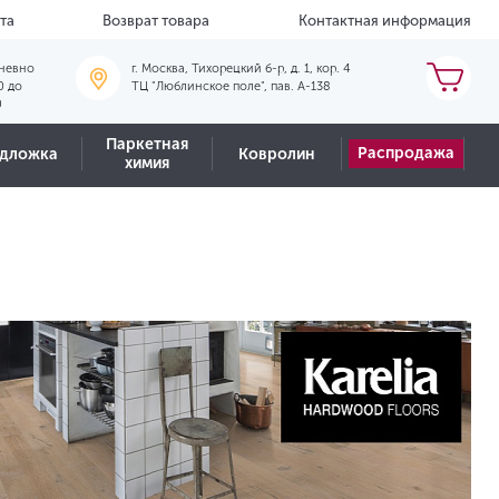
та
Возврат товара
Контактная информация
невно
г. Москва, Тихорецкий б-р, д. 1, кор. 4
0 до
ТЦ "Люблинское поле", пав. А-138
0
Паркетная
Распродажа
дложка
Ковролин
химия