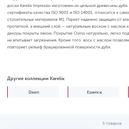
доски Karelia Impressio изготовлен из цельной древесины дуб
сертификаты качества ISO 9001 и ISO 14001, относится к сам
строительных материалов M1. Паркет надежно защищен от вл
пропиткой, а внешний слой — натуральным воском с маслом
декоры покрыты лаком. Покрытие Osmo натурально, легко по
не впитывает загрязнения. Кроме того, воск с маслом позволя
повторяет рельеф брашированной поверхности дуба.
Другие коллекции Karelia:
Dawn
Essence
Spice
Time
5 товаров