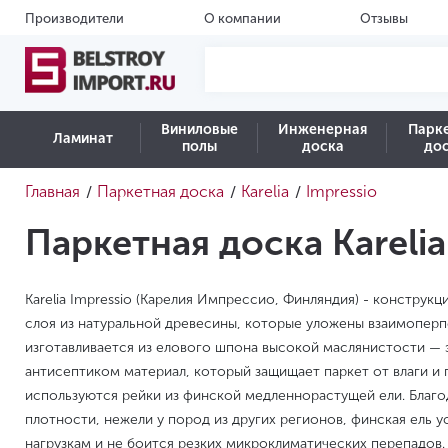
Производители
О компании
Отзывы
Виниловые
Инженерная
Парк
Ламинат
полы
доска
до
Главная
Паркетная доска
Karelia
Impressio
/
/
/
Паркетная доска Karelia
Karelia Impressio (Карелия Импрессио, Финляндия) - конструк
слоя из натуральной древесины, которые уложены взаимопер
изготавливается из елового шпона высокой маслянистости —
антисептиком материал, который защищает паркет от влаги и 
используются рейки из финской медленнорастущей ели. Благо
плотности, нежели у пород из других регионов, финская ель
нагрузкам и не боится резких микроклиматических перепадов.