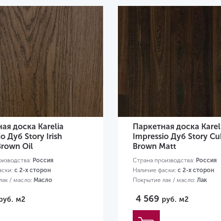
ая доска Karelia
Паркетная доска Karel
o Дуб Story Irish
Impressio Дуб Story Cu
Brown Oil
Brown Matt
оизводства:
Россия
Страна производства:
Россия
аски:
с 2-х сторон
Наличие фаски:
с 2-х сторон
ак / масло:
Масло
Покрытие лак / масло:
Лак
00х188х14 мм
Размер:
1800х188х14 мм
4 569
руб.
м2
руб.
м2