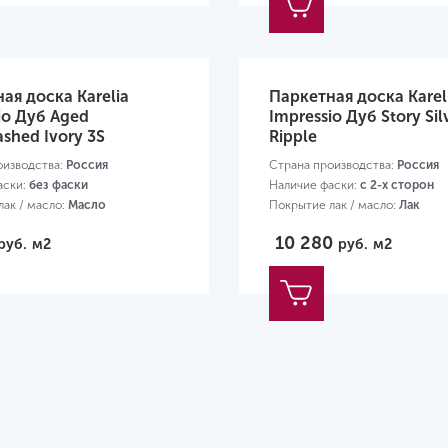
ая доска Karelia
Паркетная доска Karel
io Дуб Aged
Impressio Дуб Story Sil
shed Ivory 3S
Ripple
оизводства:
Россия
Страна производства:
Россия
аски:
без фаски
Наличие фаски:
с 2-х сторон
ак / масло:
Масло
Покрытие лак / масло:
Лак
66х188х14 мм
Размер:
2000х138х14 мм
10 280
руб.
м2
руб.
м2