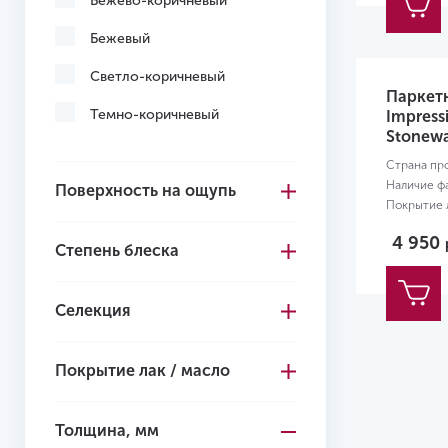
Бежево-коричневый
Бежевый
Светло-коричневый
Паркетн
Темно-коричневый
Impress
Stonewa
Страна пр
Наличие ф
Поверхность на ощупь
Покрытие л
Размер:
22
4 950
Степень блеска
Селекция
Покрытие лак / масло
Толщина, мм