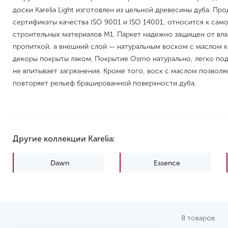
доски Karelia Light изготовлен из цельной древесины дуба. П
сертификаты качества ISO 9001 и ISO 14001, относится к сам
строительных материалов M1. Паркет надежно защищен от вл
пропиткой, а внешний слой — натуральным воском с маслом
декоры покрыты лаком. Покрытие Osmo натурально, легко по
не впитывает загрязнения. Кроме того, воск с маслом позволя
повторяет рельеф брашированной поверхности дуба.
Другие коллекции Karelia:
Dawn
Essence
Spice
Time
8 товаров