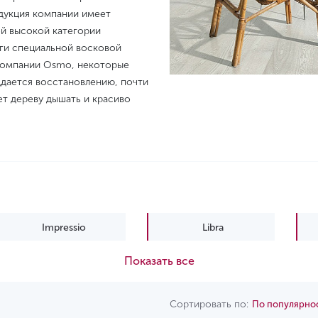
родукция компании имеет
ой высокой категории
аги специальной восковой
 компании Osmo, некоторые
ддается восстановлению, почти
ет дереву дышать и красиво
Impressio
Libra
Показать все
Urban soul
Сортировать по:
По популярно