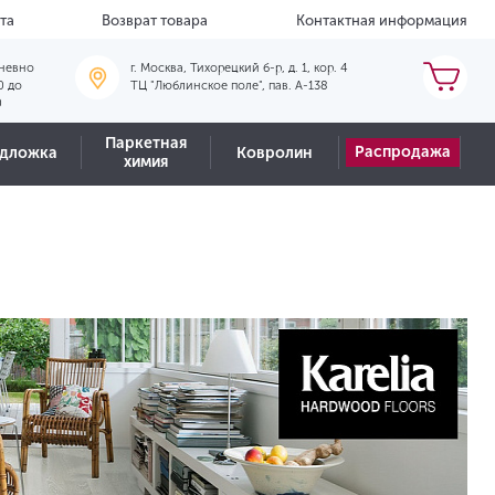
та
Возврат товара
Контактная информация
невно
г. Москва, Тихорецкий б-р, д. 1, кор. 4
0 до
ТЦ "Люблинское поле", пав. А-138
0
Паркетная
Распродажа
дложка
Ковролин
химия