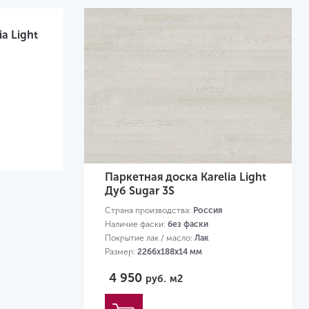
a Light
Паркетная доска Karelia Light
Дуб Sugar 3S
Страна производства:
Россия
Наличие фаски:
без фаски
Покрытие лак / масло:
Лак
Размер:
2266х188х14 мм
4 950
руб.
м2