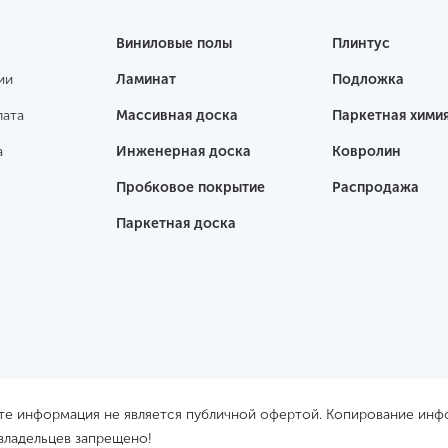
Виниловые полы
Плинтус
ии
Ламинат
Подложка
лата
Массивная доска
Паркетная хими
а
Инженерная доска
Ковролин
Пробковое покрытие
Распродажа
Паркетная доска
йте информация не является публичной офертой. Копирование ин
 владельцев запрещено!