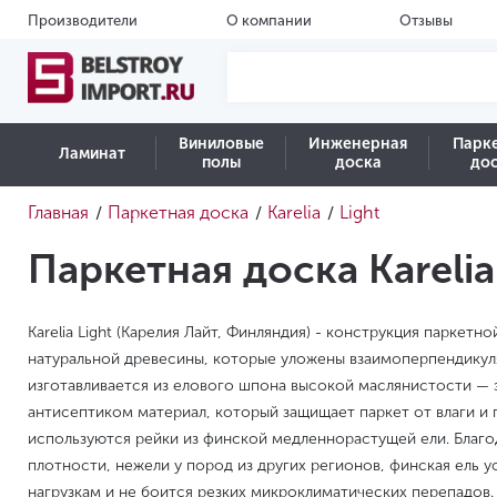
Производители
О компании
Отзывы
Виниловые
Инженерная
Парк
Ламинат
полы
доска
до
Главная
Паркетная доска
Karelia
Light
/
/
/
Паркетная доска Karelia
Karelia Light (Карелия Лайт, Финляндия) - конструкция паркетн
натуральной древесины, которые уложены взаимоперпендикул
изготавливается из елового шпона высокой маслянистости —
антисептиком материал, который защищает паркет от влаги и 
используются рейки из финской медленнорастущей ели. Благо
плотности, нежели у пород из других регионов, финская ель
нагрузкам и не боится резких микроклиматических перепадов.