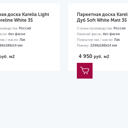
ая доска Karelia Light
Паркетная доска Kareli
reline White 3S
Дуб Soft White Matt 3S
оизводства:
Россия
Страна производства:
Россия
аски:
без фаски
Наличие фаски:
без фаски
ак / масло:
Лак
Покрытие лак / масло:
Лак
66х188х14 мм
Размер:
2266х188х14 мм
4 950
руб.
м2
руб.
м2