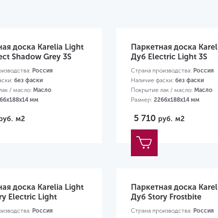
ая доска Karelia Light
Паркетная доска Kareli
ect Shadow Grey 3S
Дуб Electric Light 3S
оизводства:
Россия
Страна производства:
Россия
аски:
без фаски
Наличие фаски:
без фаски
ак / масло:
Масло
Покрытие лак / масло:
Масло
66х188х14 мм
Размер:
2266х188х14 мм
5 710
руб.
м2
руб.
м2
ая доска Karelia Light
Паркетная доска Kareli
y Electric Light
Дуб Story Frostbite
оизводства:
Россия
Страна производства:
Россия