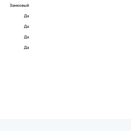
Замковый
Да
Да
Да
Да