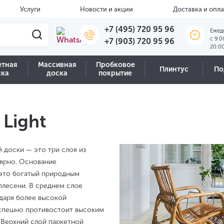
Услуги
Новости и акции
Доставка и опла
+7 (495) 720 95 96
Ежед
c 9:0
+7 (903) 720 95 96
20:0
етная
Массивная
Пробковое
Плинтус
По
ска
доска
покрытие
 Light
ой доски — это три слоя из
ярно. Основание
 это богатый природным
плесени. В среднем слое
даря более высокой
 успешно противостоит высоким
 Верхний слой паркетной