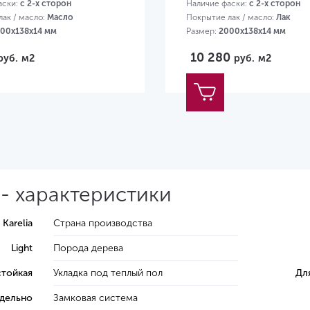
аски:
с 2-х сторон
Наличие фаски:
с 2-х сторон
ак / масло:
Масло
Покрытие лак / масло:
Лак
00х138х14 мм
Размер:
2000х138х14 мм
10 280
руб.
м2
руб.
м2
t - характеристики
Karelia
Страна производства
Light
Порода дерева
стойкая
Укладка под теплый пол
Дл
тдельно
Замковая система