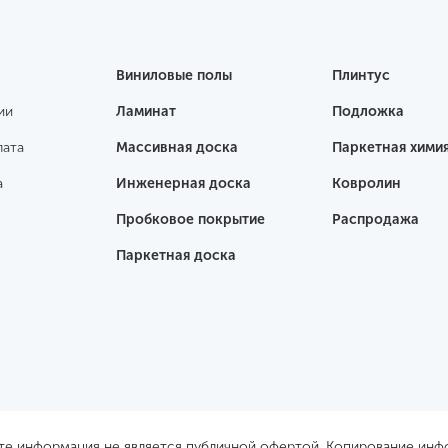
Виниловые полы
Плинтус
ии
Ламинат
Подложка
лата
Массивная доска
Паркетная хими
а
Инженерная доска
Ковролин
Пробковое покрытие
Распродажа
Паркетная доска
йте информация не является публичной офертой. Копирование ин