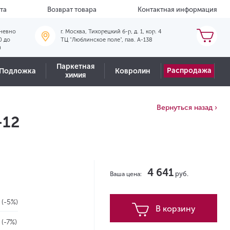
та
Возврат товара
Контактная информация
невно
г. Москва, Тихорецкий б-р, д. 1, кор. 4
0 до
ТЦ "Люблинское поле", пав. А-138
0
Паркетная
Распродажа
Подложка
Ковролин
химия
Вернуться назад ›
-12
4 641
руб.
Ваша цена:
2
(-5%)
В корзину
2
(-7%)