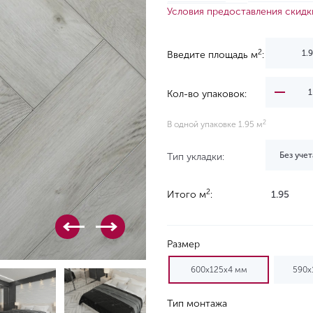
Условия предоставления скидк
2
Введите площадь м
:
Кол-во упаковок:
2
В одной упаковке 1.95 м
Без учет
Тип укладки:
2
Итого м
:
1.95
Размер
600х125х4 мм
590х
Тип монтажа