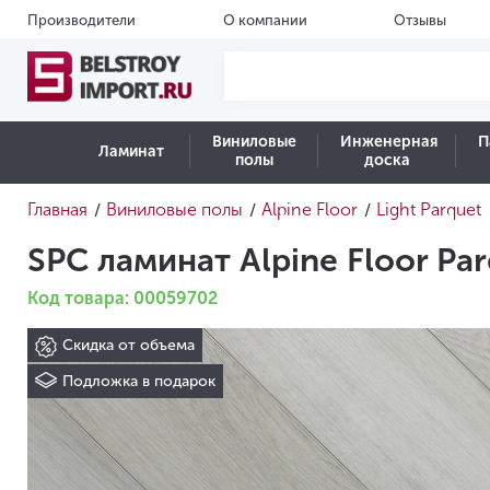
Производители
О компании
Отзывы
Виниловые
Инженерная
П
Ламинат
полы
доска
Главная
Виниловые полы
Alpine Floor
Light Parquet
/
/
/
SPC ламинат Alpine Floor Pa
Код товара: 00059702
Скидка от объема
Подложка в подарок