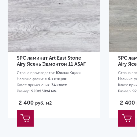
SPC ламинат Art East Stone
SPC лам
Airy Ясень Эдмонтон 11 ASAF
Airy Яс
Страна производства:
Южная Корея
Страна пр
Наличие фаски:
с 4-х сторон
Наличие ф
Класс применения:
34 класс
Класс при
Размер:
920х150х4 мм
Размер:
92
2 400
2 400
руб.
м2