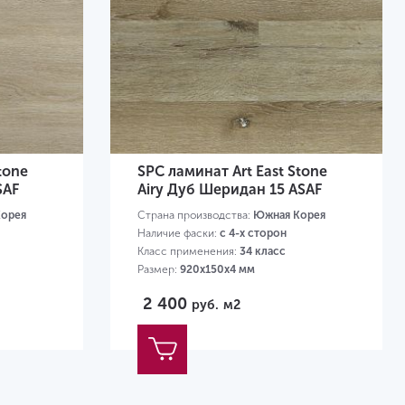
tone
SPC ламинат Art East Stone
SAF
Airy Дуб Шеридан 15 ASAF
орея
Страна производства:
Южная Корея
Наличие фаски:
с 4-х сторон
Класс применения:
34 класс
Размер:
920х150х4 мм
2 400
руб.
м2