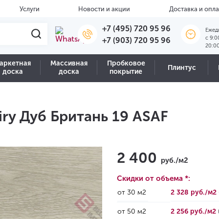
Услуги
Новости и акции
Доставка и опла
+7 (495) 720 95 96
Ежед
c 9:0
+7 (903) 720 95 96
20:0
аркетная
Массивная
Пробковое
Плинтус
доска
доска
покрытие
iry Дуб Британь 19 ASAF
2 400
руб./м2
Скидки от объема *:
от 30 м2
2 328 руб./м2
от 50 м2
2 256 руб./м2