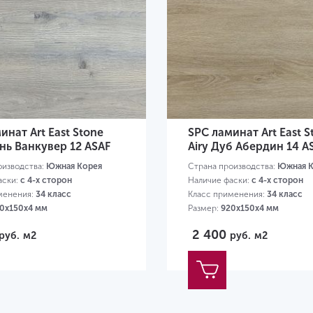
инат Art East Stone
SPC ламинат Art East S
ень Ванкувер 12 ASAF
Airy Дуб Абердин 14 A
оизводства:
Южная Корея
Страна производства:
Южная К
аски:
с 4-х сторон
Наличие фаски:
с 4-х сторон
менения:
34 класс
Класс применения:
34 класс
0х150х4 мм
Размер:
920х150х4 мм
2 400
руб.
м2
руб.
м2