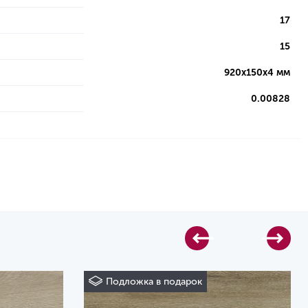
17
15
920х150х4 мм
0.00828
Подложка в подарок