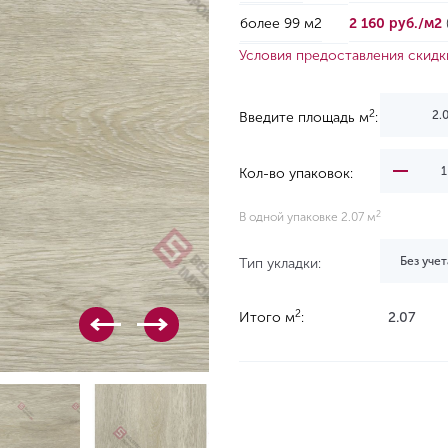
более 99 м2
2 160 руб./м2
Условия предоставления скидк
2
Введите площадь м
:
Кол-во упаковок:
2
В одной упаковке 2.07 м
Без учет
Тип укладки:
2
Итого м
:
2.07