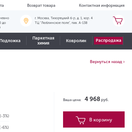
та
Возврат товара
Контактная информация
невно
г. Москва, Тихорецкий б-р, д. 1, кор. 4
0 до
ТЦ "Люблинское поле", пав. А-138
0
Паркетная
Распродажа
Подложка
Ковролин
химия
Вернуться назад ›
4 968
руб.
Ваша цена:
(-3%)
В корзину
(-6%)