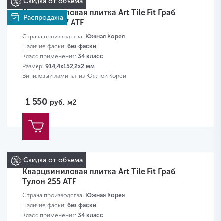
Скидка от объема
Кварцвиниловая плитка Art Tile Fit Граб
Распродажа
Мишель 257 ATF
Страна производства:
Южная Корея
Наличие фаски:
без фаски
Класс применения:
34 класс
Размер:
914,4х152,2х2 мм
Виниловый ламинат из Южной Кореи
1 550
руб.
м2
Скидка от объема
Кварцвиниловая плитка Art Tile Fit Граб
Тулон 255 ATF
Страна производства:
Южная Корея
Наличие фаски:
без фаски
Класс применения:
34 класс