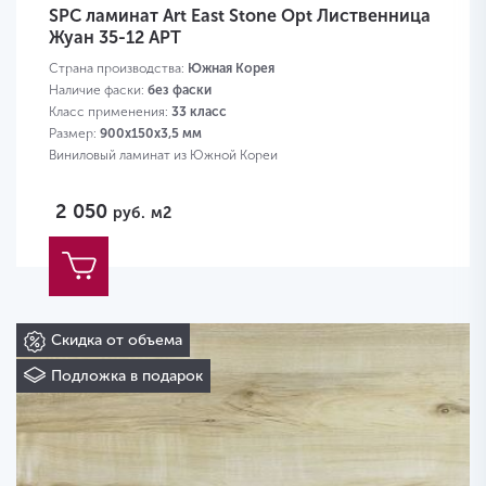
SPC ламинат Art East Stone Opt Лиственница
Жуан 35-12 APT
Страна производства:
Южная Корея
Наличие фаски:
без фаски
Класс применения:
33 класс
Размер:
900х150х3,5 мм
Виниловый ламинат из Южной Кореи
2 050
руб.
м2
Скидка от объема
Подложка в подарок