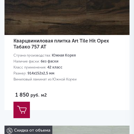
Кварцвиниловая плитка Art Tile Hit Орех
Табако 757 AT
Страна производства:
Южная Корея
Наличие фаски:
без фаски
Класс применения:
42 класс
Размер:
914х152х2,5 мм
Виниловый ламинат из Южной Кореи
1 850
руб.
м2
Скидка от объема