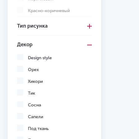
Красно-коричневый
Кремовый
Тип рисунка
Многоцветный
Декор
Светло-коричневый
Светло-серый
Design style
Серо-коричневый
Орех
Серый
Хикори
Темно-коричневый
Тик
Темно-серый
Сосна
Черный
Сапели
Желтый
Под ткань