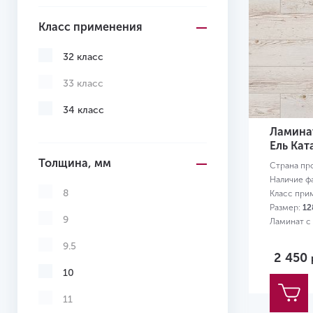
Класс применения
32 класс
33 класс
34 класс
Ламина
Ель Кат
Толщина, мм
Страна пр
Наличие ф
8
Класс при
Размер:
12
9
Ламинат с
9.5
2 450
10
11