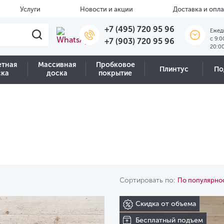
Услуги
Новости и акции
Доставка и опла
+7 (495) 720 95 96
Ежед
c 9:0
+7 (903) 720 95 96
20:0
етная
Массивная
Пробковое
Плинтус
По
ска
доска
покрытие
Сортировать по:
По популярно
Скидка от объема
Бесплатный подъем