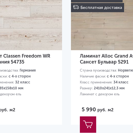
Бесплатная доставка
т Classen Freedom WR
Ламинат Alloc Grand 
ания 54735
Сансет Бульвар 5291
оизводства:
Германия
Страна производства:
Норвеги
аски:
с 4-х сторон
Наличие фаски:
с 4-х сторон
менения:
32 класс
Класс применения:
34 класс
85х158х10 мм
Размер:
2410х241х12,3 мм
 декором ель
Ламинат с декором ель
5 990
руб.
м2
руб.
м2