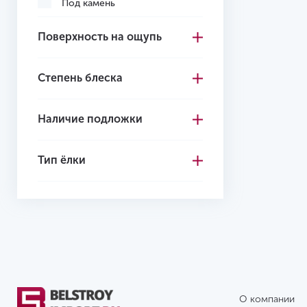
Под камень
Пихта
Поверхность на ощупь
Пиния
Степень блеска
Олива
Венге
Наличие подложки
Клен
Тип ёлки
Каштан
Ироко
Ель
Дуссия
Дуб
Груша
О компании