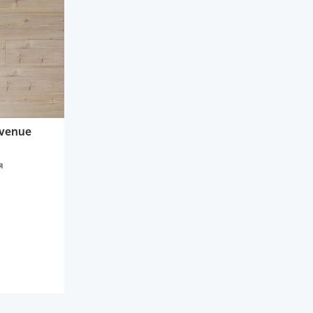
Avenue
я