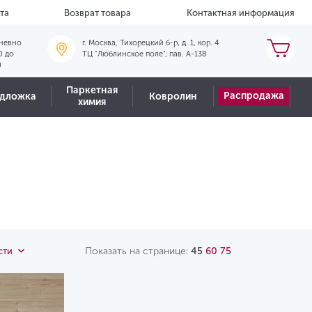
та
Возврат товара
Контактная информация
невно
г. Москва, Тихорецкий б-р, д. 1, кор. 4
0 до
ТЦ "Люблинское поле", пав. А-138
0
Паркетная
Распродажа
дложка
Ковролин
химия
Показать на странице:
45
60
75
сти