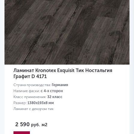
Ламинат Kronotex Exquisit Тик Ностальгия
Графит D 4171
Страна производства:
Германия
Наличие фаски:
с 4-х сторон
Класс применения:
32 класс
Размер:
1380х193х8 мм
Ламинат с декором тик
2 590
руб.
м2