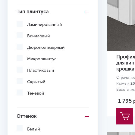
Тип плинтуса
Ламинированный
Виниловый
Дюрополимерный
Профиль
Микроплинтус
для ви
крошка
Пластиковый
Страна пр
Скрытый
Размер:
20
Высота, м
Теневой
1 795
Оттенок
Белый