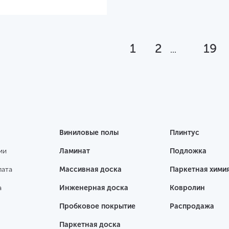
1
2
19
...
Виниловые полы
Плинтус
ии
Ламинат
Подложка
лата
Массивная доска
Паркетная хими
а
Инженерная доска
Ковролин
Пробковое покрытие
Распродажа
Паркетная доска