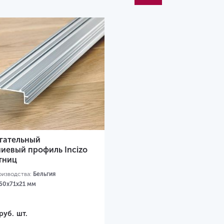
гательный
иевый профиль Incizo
тниц
оизводства:
Бельгия
50х71х21 мм
руб.
шт.