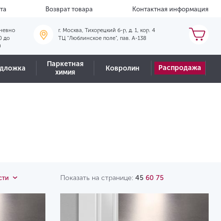
та
Возврат товара
Контактная информация
невно
г. Москва, Тихорецкий б-р, д. 1, кор. 4
0 до
ТЦ "Люблинское поле", пав. А-138
0
Паркетная
Распродажа
дложка
Ковролин
химия
Показать на странице:
45
60
75
сти