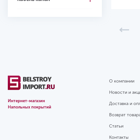
77
80
82
83
97
100
104.6
О компании
108
Новости и акц
115
Интернет-магазин
Доставка и оп
Напольных покрытий
120
Возврат товар
127
Статьи
133
Контакты