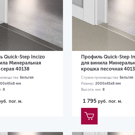
 Quick-Step Incizo
Профиль Quick-Step In
нила Минеральная
для винила Минераль
 серая 40138
крошка песочная 401
оизводства:
Бельгия
Страна производства:
Бельгия
00х45х8 мм
Размер:
2000х45х8 мм
м:
8
Высота, мм:
8
1 795
руб.
пог. м.
руб.
пог. м.