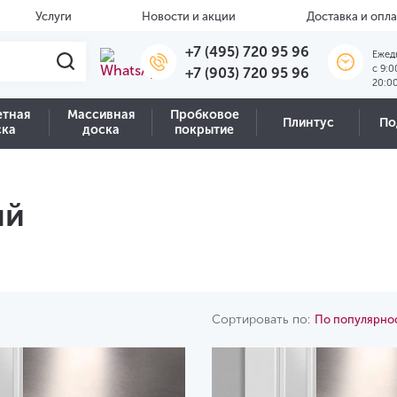
Услуги
Новости и акции
Доставка и опла
+7 (495) 720 95 96
Ежед
c 9:0
+7 (903) 720 95 96
20:0
етная
Массивная
Пробковое
Плинтус
По
ска
доска
покрытие
ый
Сортировать по:
По популярно