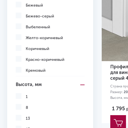
Бежевый
Бежево-серый
Выбеленный
Желто-коричневый
Коричневый
Красно-коричневый
Профиль
Кремовый
для вин
серый 
Многоцветный
Высота, мм
Страна пр
Под покраску
Размер:
20
1
Высота, м
С рисунком
8
1 795
Светло-коричневый
13
Светло-серый