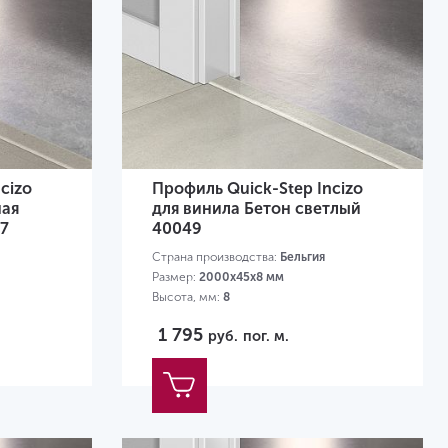
cizo
Профиль Quick-Step Incizo
ная
для винила Бетон светлый
37
40049
Страна производства:
Бельгия
Размер:
2000х45х8 мм
Высота, мм:
8
1 795
руб.
пог. м.