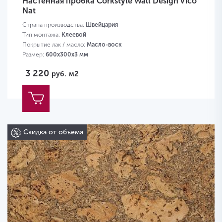
Настенная пробка Corkstyle Wall Design Vico
Nat
Страна производства:
Швейцария
Тип монтажа:
Клеевой
Покрытие лак / масло:
Масло-воск
Размер:
600х300х3 мм
3 220
руб.
м2
Скидка от объема