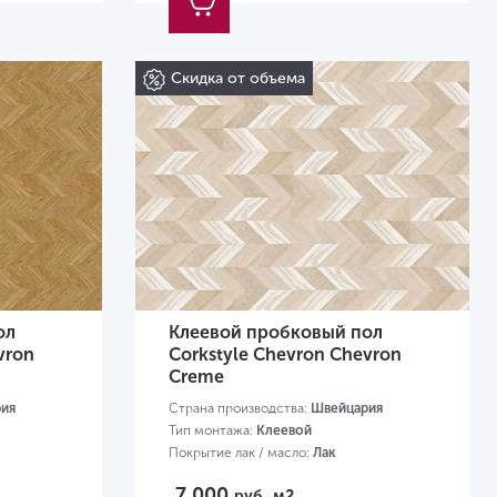
Скидка от объема
ол
Клеевой пробковый пол
vron
Corkstyle Chevron Chevron
Creme
ия
Страна производства:
Швейцария
Тип монтажа:
Клеевой
Покрытие лак / масло:
Лак
Размер:
1230х305х6 мм
7 000
руб.
м2