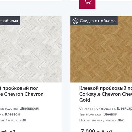
от объема
Скидка от объема
й пробковый пол
Клеевой пробковый п
le Chevron Chevron
Corkstyle Chevron Che
Gold
оизводства:
Швейцария
Страна производства:
Швейцар
жа:
Клеевой
Тип монтажа:
Клеевой
ак / масло:
Лак
Покрытие лак / масло:
Лак
30х305х6 мм
Размер:
1230х305х6 мм
7 000
руб.
м2
руб.
м2