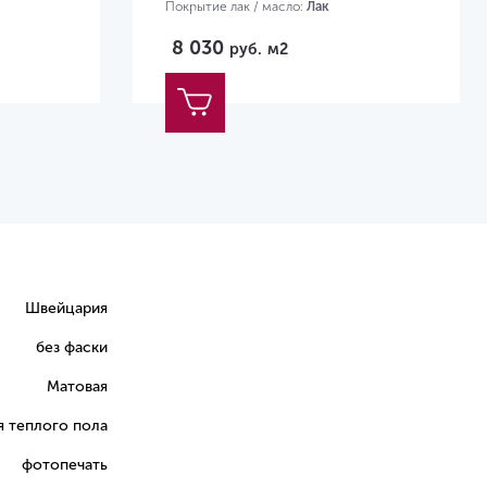
Покрытие лак / масло:
Лак
Размер:
1230х305х10 мм
8 030
руб.
м2
Швейцария
без фаски
Матовая
я теплого пола
фотопечать