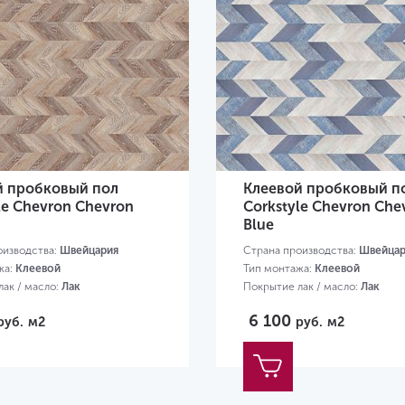
й пробковый пол
Клеевой пробковый п
le Chevron Chevron
Corkstyle Chevron Che
Blue
оизводства:
Швейцария
Страна производства:
Швейцар
жа:
Клеевой
Тип монтажа:
Клеевой
ак / масло:
Лак
Покрытие лак / масло:
Лак
30х305х6 мм
Размер:
1230х305х6 мм
6 100
руб.
м2
руб.
м2