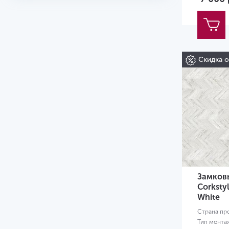
Скидка 
Замков
Corksty
White
Страна пр
Тип монта