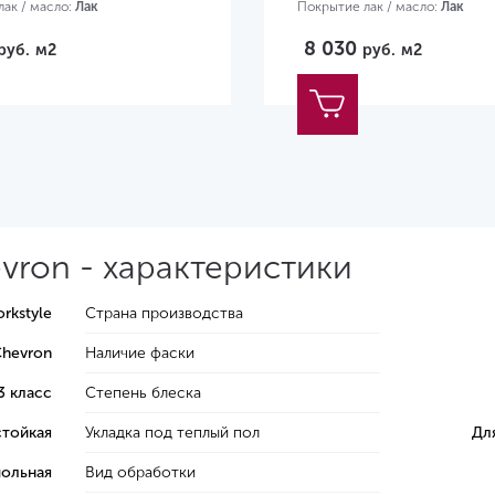
ак / масло:
Лак
Покрытие лак / масло:
Лак
30х305х10 мм
Размер:
1230х305х10 мм
8 030
руб.
м2
руб.
м2
vron - характеристики
rkstyle
Страна производства
hevron
Наличие фаски
3 класс
Степень блеска
стойкая
Укладка под теплый пол
Дл
ольная
Вид обработки