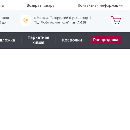
та
Возврат товара
Контактная информация
невно
г. Москва, Тихорецкий б-р, д. 1, кор. 4
0 до
ТЦ "Люблинское поле", пав. А-138
0
Паркетная
Распродажа
дложка
Ковролин
химия