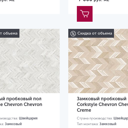
от объема
Скидка от объема
ый пробковый пол
Замковый пробковый 
le Chevron Chevron
Corkstyle Chevron Che
Creme
оизводства:
Швейцария
Страна производства:
Швейцар
жа:
Замковый
Тип монтажа:
Замковый