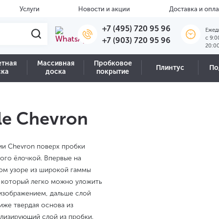
Услуги
Новости и акции
Доставка и опла
+7 (495) 720 95 96
Ежед
c 9:0
+7 (903) 720 95 96
20:0
етная
Массивная
Пробковое
Плинтус
По
ска
доска
покрытие
le Chevron
ции Chevron поверх пробки
ого ёлочкой. Впервые на
ом узоре из широкой гаммы
, который легко можно уложить
 изображением, дальше слой
иже твердая основа из
лизирующий слой из пробки.