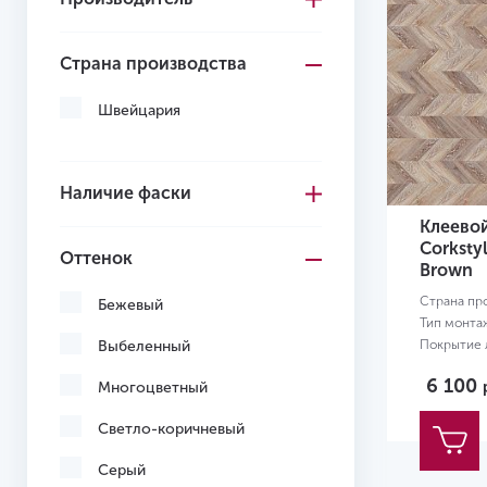
Страна производства
Швейцария
Наличие фаски
Клеево
Corksty
Оттенок
Brown
Страна пр
Бежевый
Тип монта
Покрытие л
Выбеленный
Размер:
12
6 100
Многоцветный
Светло-коричневый
Серый