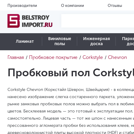
Производители
О компании
Отзывы
Виниловые
Инженерная
Парк
Ламинат
полы
доска
до
Главная
Пробковое покрытие
Corkstyle
Chevron
/
/
/
Пробковый пол Corksty
Corkstyle Chevron (Коркстайл Шеврон, Швейцария) - в коллек
нанесено изображение слегка состаренного паркета, уложенн
рынке замковых пробковых полов можно выбрать пол в любим
цветов. Бесклеевая модель — это готовый к эксплуатации пол
самостоятельно. Лицевая часть — тот же шпон с нанесенным
прессованного агломерата пробки без использования клеев, н
древесноволокнистой плиты высокой плотности (HDF) и стаби