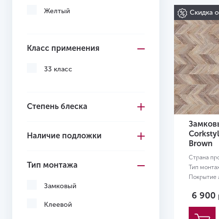
Желтый
Скидка 
Класс применения
33 класс
Степень блеска
Замков
Corksty
Наличие подложки
Brown
Страна пр
Тип монтажа
Тип монта
Покрытие л
Замковый
Размер:
12
6 900
Клеевой