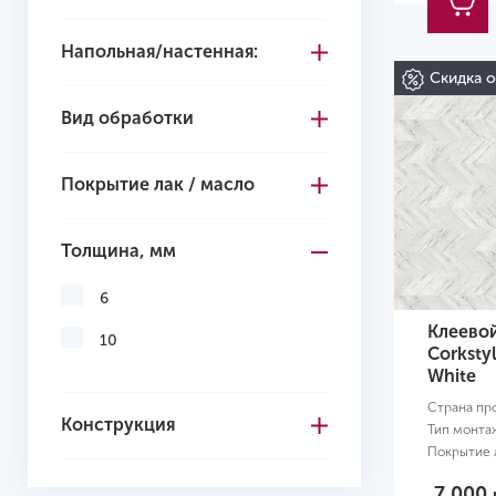
Напольная/настенная:
Скидка 
Вид обработки
Покрытие лак / масло
Толщина, мм
6
Клеево
10
Corksty
White
Страна пр
Конструкция
Тип монта
Покрытие л
Размер:
12
7 000