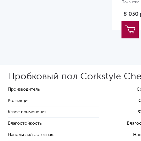
Покрытие л
Размер:
12
8 030
Пробковый пол Corkstyle Che
Производитель
Co
Коллекция
C
Класс применения
3
Влагостойкость
Влаго
Напольная/настенная:
Нап