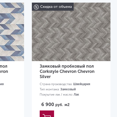
Скидка от объема
пол
Замковый пробковый пол
vron
Corkstyle Chevron Chevron
Silver
ия
Страна производства:
Швейцария
Тип монтажа:
Замковый
Покрытие лак / масло:
Лак
Размер:
1230х305х10 мм
6 900
руб.
м2