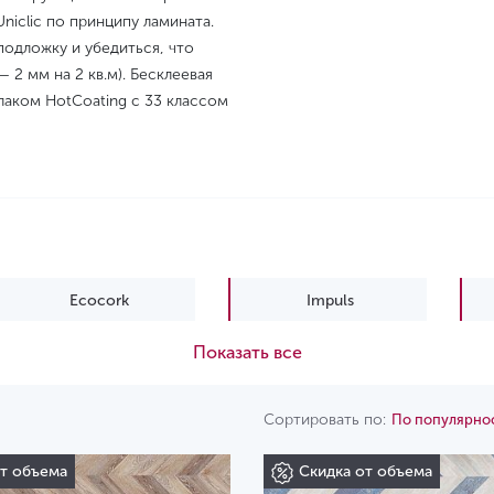
iclic по принципу ламината.
подложку и убедиться, что
2 мм на 2 кв.м). Бесклеевая
аком HotCoating с 33 классом
Ecocork
Impuls
Показать все
Wood XL
Сортировать по:
По популярно
от объема
Скидка от объема