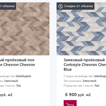
от объема
Скидка от объема
ый пробковый пол
Замковый пробковый 
le Chevron Chevron
Corkstyle Chevron Che
Blue
оизводства:
Швейцария
Страна производства:
Швейцар
жа:
Замковый
Тип монтажа:
Замковый
ак / масло:
Лак
Покрытие лак / масло:
Лак
30х305х10 мм
Размер:
1230х305х10 мм
6 900
руб.
м2
руб.
м2