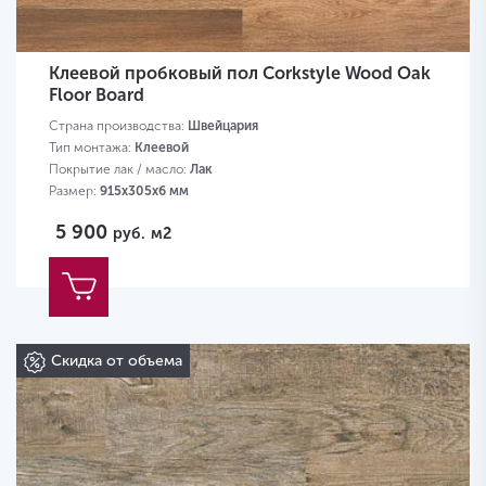
Клеевой пробковый пол Corkstyle Wood Oak
Floor Board
Страна производства:
Швейцария
Тип монтажа:
Клеевой
Покрытие лак / масло:
Лак
Размер:
915х305х6 мм
5 900
руб.
м2
Скидка от объема