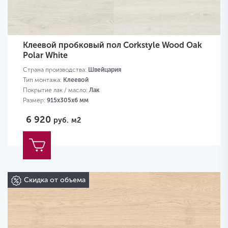
Клеевой пробковый пол Corkstyle Wood Oak
Polar White
Страна производства:
Швейцария
Тип монтажа:
Клеевой
Покрытие лак / масло:
Лак
Размер:
915х305х6 мм
6 920
руб.
м2
Скидка от объема