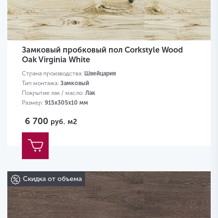
Замковый пробковый пол Corkstyle Wood
Oak Virginia White
Страна производства:
Швейцария
Тип монтажа:
Замковый
Покрытие лак / масло:
Лак
Размер:
915х305х10 мм
6 700
руб.
м2
Скидка от объема