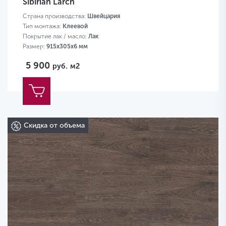
Sibirian Larch
Страна производства:
Швейцария
Тип монтажа:
Клеевой
Покрытие лак / масло:
Лак
Размер:
915х305х6 мм
5 900
руб.
м2
Скидка от объема