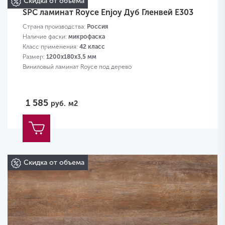
Скидка от объема
SPC ламинат Royce Enjoy Дуб Гленвей Е303
Страна производства:
Россия
Наличие фаски:
микрофаска
Класс применения:
42 класс
Размер:
1200х180х3,5 мм
Виниловый ламинат Royce под дерево
1 585
руб.
м2
Скидка от объема