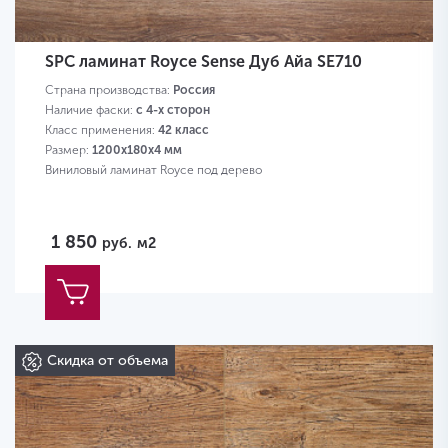
SPC ламинат Royce Sense Дуб Айа SE710
Страна производства:
Россия
Наличие фаски:
с 4-х сторон
Класс применения:
42 класс
Размер:
1200х180х4 мм
Виниловый ламинат Royce под дерево
1 850
руб.
м2
Скидка от объема