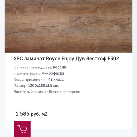
SPC ламинат Royce Enjoy Дуб Вестхоф Е302
Страна производства:
Россия
Наличие фаски:
микрофаска
Класс применения:
42 класс
Размер:
1200х180х3,5 мм
Виниловый ламинат Royce под дерево
1 585
руб.
м2