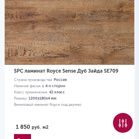
SPC ламинат Royce Sense Дуб Зайда SE709
Страна производства:
Россия
Наличие фаски:
с 4-х сторон
Класс применения:
42 класс
Размер:
1200х180х4 мм
Виниловый ламинат Royce под дерево
1 850
руб.
м2