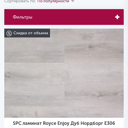
Сортировать по:
По популярности
Фильтры
Скидка от объема
SPC ламинат Royce Enjoy Дуб Нордборг Е306