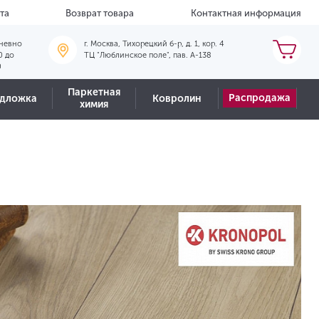
та
Возврат товара
Контактная информация
невно
г. Москва, Тихорецкий б-р, д. 1, кор. 4
0 до
ТЦ "Люблинское поле", пав. А-138
0
Паркетная
Распродажа
дложка
Ковролин
химия