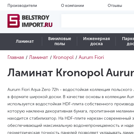
Производители
О компании
Отзывы
Виниловые
Инженерная
Парк
Ламинат
полы
доска
до
Главная
Ламинат
Kronopol
Aurum Fiori
/
/
/
Ламинат Kronopol Aurum
Aurum Fiori Aqua Zero 72h - водостойкая коллекция польского
в формате широкой доски. В качестве основы в коллекции Auru
используется водостойкая HDF-плита собственного производс
которую наклеена декоративная бумага, пропитанная мелами
находится стабилизатор. На HDF-плите нарезан современный з
обеспечивающий максимальную водонепроницаемость и наде
геометрическая точность панелей позволяет укладывать ламин