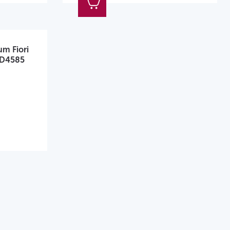
m Fiori
 D4585