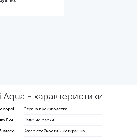
руб.
м2
i Aqua - характеристики
ronopol
Страна производства
m Fiori
Наличие фаски
3 класс
Класс стойкости к истиранию