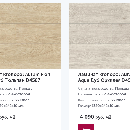
 Kronopol Aurum Fiori
Ламинат Kronopol Auru
уб Тюльпан D4587
Aqua Дуб Орхидея D4
оизводства:
Польша
Страна производства:
Польша
аски:
с 4-х сторон
Наличие фаски:
с 4-х сторон
менения:
33 класс
Класс применения:
33 класс
80х242х10 мм
Размер:
1380х242х10 мм
4 090
руб.
м2
руб.
м2