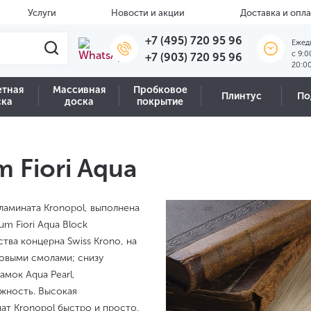
Услуги
Новости и акции
Доставка и опла
+7 (495) 720 95 96
Ежед
c 9:0
+7 (903) 720 95 96
20:0
етная
Массивная
Пробковое
Плинтус
По
ска
доска
покрытие
 Fiori Aqua
 ламината Kronopol, выполнена
m Fiori Aqua Block
тва концерна Swiss Krono, на
новыми смолами; снизу
амок Aqua Pearl,
жность. Высокая
ат Kronopol быстро и просто,