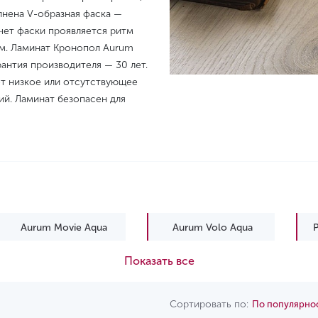
лнена V-образная фаска —
чет фаски проявляется ритм
мм. Ламинат Кронопол Aurum
рантия производителя — 30 лет.
ет низкое или отсутствующее
ий. Ламинат безопасен для
Aurum Movie Aqua
Aurum Volo Aqua
P
Показать все
Platinium Paloma
Platinium Paloma Aqua
Сортировать по:
По популярно