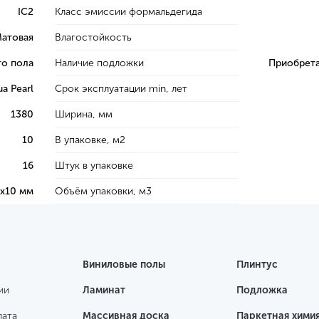
IC2
Класс эмиссии формальдегида
атовая
Влагостойкость
го пола
Наличие подложки
Приобрета
a Pearl
Срок эксплуатации min, лет
1380
Ширина, мм
10
В упаковке, м2
16
Штук в упаковке
х10 мм
Объём упаковки, м3
Виниловые полы
Плинтус
ии
Ламинат
Подложка
лата
Массивная доска
Паркетная хими