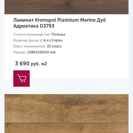
Ламинат Kronopol Platinium Marine Дуб
Адриатика D3793
Страна производства:
Польша
Наличие фаски:
с 4-х сторон
Класс применения:
32 класс
Размер:
1380х159х10 мм
3 690
руб.
м2