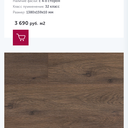
Наличие фаски:
с 4-х сторон
Класс применения:
32 класс
Размер:
1380х159х10 мм
3 690
руб.
м2