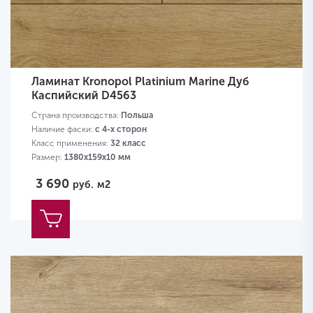
Ламинат Kronopol Platinium Marine Дуб
Каспийский D4563
Страна производства:
Польша
Наличие фаски:
с 4-х сторон
Класс применения:
32 класс
Размер:
1380х159х10 мм
3 690
руб.
м2