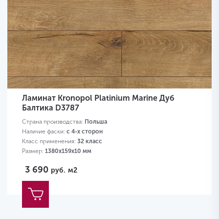
Ламинат Kronopol Platinium Marine Дуб
Балтика D3787
Страна производства:
Польша
Наличие фаски:
с 4-х сторон
Класс применения:
32 класс
Размер:
1380х159х10 мм
3 690
руб.
м2