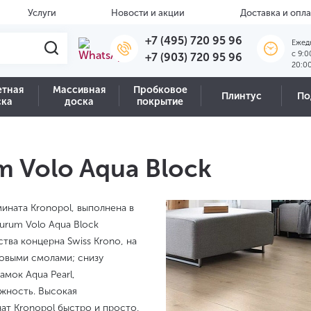
Услуги
Новости и акции
Доставка и опла
+7 (495) 720 95 96
Ежед
c 9:0
+7 (903) 720 95 96
20:0
етная
Массивная
Пробковое
Плинтус
По
ска
доска
покрытие
 Volo Aqua Block
ината Kronopol, выполнена в
urum Volo Aqua Block
тва концерна Swiss Krono, на
новыми смолами; снизу
амок Aqua Pearl,
жность. Высокая
ат Kronopol быстро и просто,