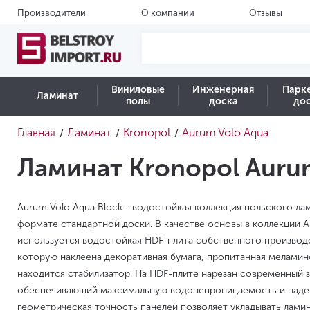
Производители
О компании
Отзывы
Виниловые
Инженерная
Парк
Ламинат
полы
доска
до
Главная
Ламинат
Kronopol
Aurum Volo Aqua
/
/
/
Ламинат Kronopol Aurum
Aurum Volo Aqua Block - водостойкая коллекция польского лам
формате стандартной доски. В качестве основы в коллекции A
используется водостойкая HDF-плита собственного производс
которую наклеена декоративная бумага, пропитанная мелами
находится стабилизатор. На HDF-плите нарезан современный з
обеспечивающий максимальную водонепроницаемость и наде
геометрическая точность панелей позволяет укладывать ламин