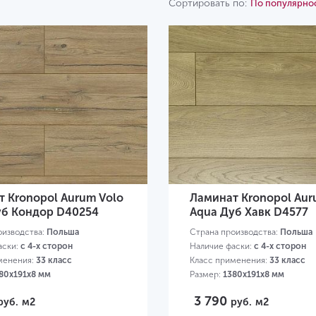
Сортировать по:
По популярно
 Kronopol Aurum Volo
Ламинат Kronopol Aur
уб Кондор D40254
Aqua Дуб Хавк D4577
оизводства:
Польша
Страна производства:
Польша
аски:
с 4-х сторон
Наличие фаски:
с 4-х сторон
менения:
33 класс
Класс применения:
33 класс
80х191х8 мм
Размер:
1380х191х8 мм
3 790
руб.
м2
руб.
м2