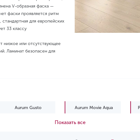
лнена V-образная фаска —
чет фаски проявляется ритм
, стандартная для европейских
ет 33 классу
ет низкое или отсутствующее
ий. Ламинат безопасен для
Aurum Gusto
Aurum Movie Aqua
P
Показать все
Platinium Paloma
Platinium Paloma Aqua