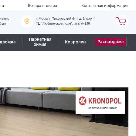
та
Возврат товара
Контактная информация
невно
г. Москва, Тихорецкий б-р, д. 1, кор. 4
0 до
ТЦ "Люблинское поле", пав. А-138
0
Паркетная
Распродажа
дложка
Ковролин
химия