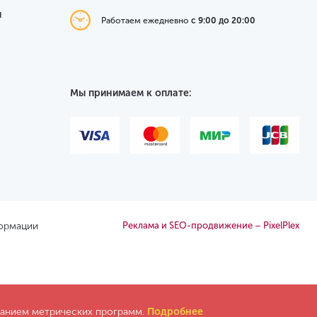
я
Работаем ежедневно
с 9:00 до 20:00
Мы принимаем к оплате:
формации
Реклама и SEO-продвижение – PixelPlex
ованием метрических программ.
Подробнее