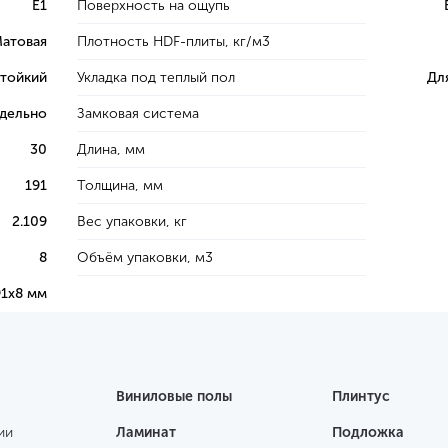
E1
Поверхность на ощупь
атовая
Плотность HDF-плиты, кг/м3
тойкий
Укладка под теплый пол
Дл
тдельно
Замковая система
30
Длина, мм
191
Толщина, мм
2.109
Вес упаковки, кг
8
Объём упаковки, м3
91х8 мм
Виниловые полы
Плинтус
ии
Ламинат
Подложка