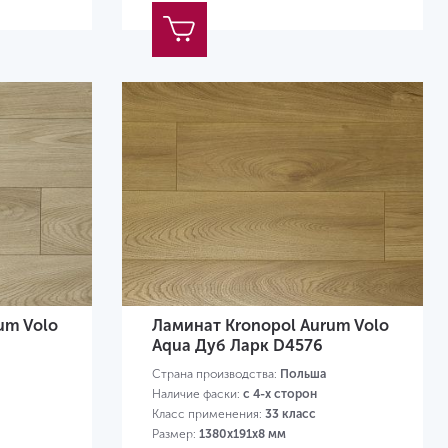
um Volo
Ламинат Kronopol Aurum Volo
Aqua Дуб Ларк D4576
Страна производства:
Польша
Наличие фаски:
с 4-х сторон
Класс применения:
33 класс
Размер:
1380х191х8 мм