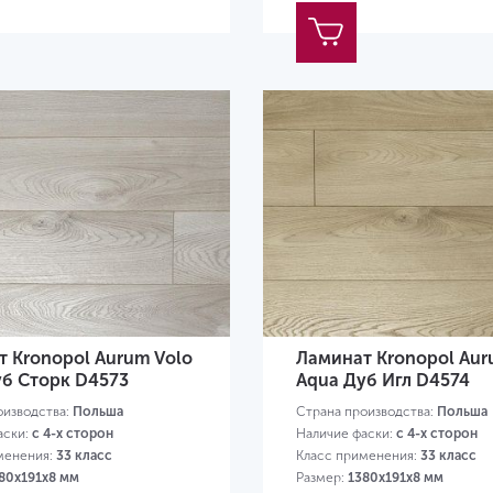
 Kronopol Aurum Volo
Ламинат Kronopol Aur
уб Сторк D4573
Aqua Дуб Игл D4574
оизводства:
Польша
Страна производства:
Польша
аски:
с 4-х сторон
Наличие фаски:
с 4-х сторон
менения:
33 класс
Класс применения:
33 класс
80х191х8 мм
Размер:
1380х191х8 мм