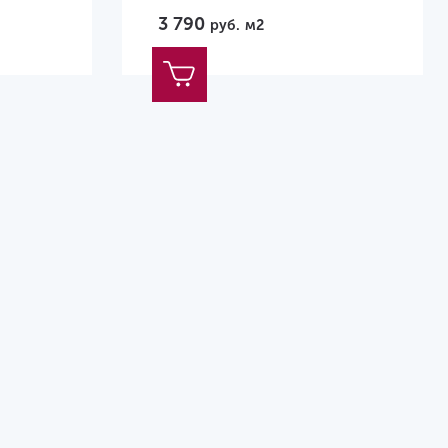
3 790
руб.
м2