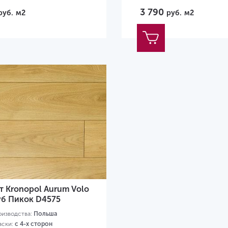
3 790
руб.
м2
руб.
м2
 Kronopol Aurum Volo
уб Пикок D4575
оизводства:
Польша
аски:
с 4-х сторон