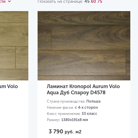
Показать на странице:
45
60
75
сти
um Volo
Ламинат Kronopol Aurum Volo
Aqua Дуб Спароу D4578
Страна производства:
Польша
Наличие фаски:
с 4-х сторон
Класс применения:
33 класс
Размер:
1380х191х8 мм
3 790
руб.
м2