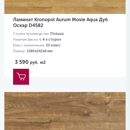
Ламинат Kronopol Aurum Movie Aqua Дуб
Оскар D4582
Страна производства:
Польша
Наличие фаски:
с 4-х сторон
Класс применения:
33 класс
Размер:
1380х242х8 мм
3 590
руб.
м2