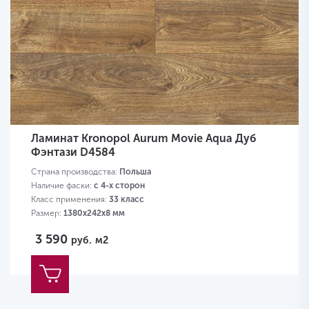
Ламинат Kronopol Aurum Movie Aqua Дуб
Фэнтази D4584
Страна производства:
Польша
Наличие фаски:
с 4-х сторон
Класс применения:
33 класс
Размер:
1380х242х8 мм
3 590
руб.
м2