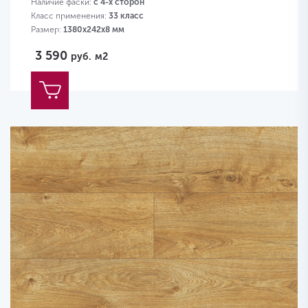
Наличие фаски:
с 4-х сторон
Класс применения:
33 класс
Размер:
1380х242х8 мм
3 590
руб.
м2