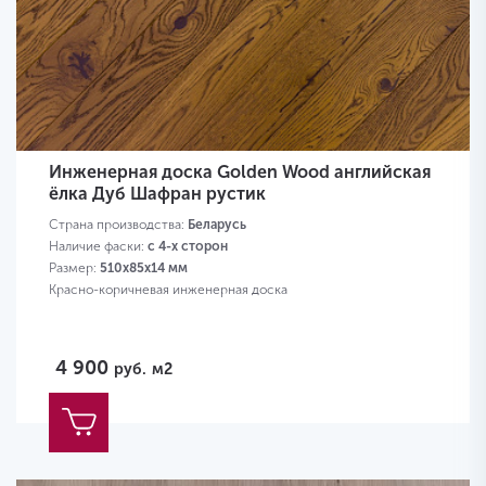
Инженерная доска Golden Wood английская
ёлка Дуб Шафран рустик
Страна производства:
Беларусь
Наличие фаски:
с 4-х сторон
Размер:
510х85х14 мм
Красно-коричневая инженерная доска
4 900
руб.
м2