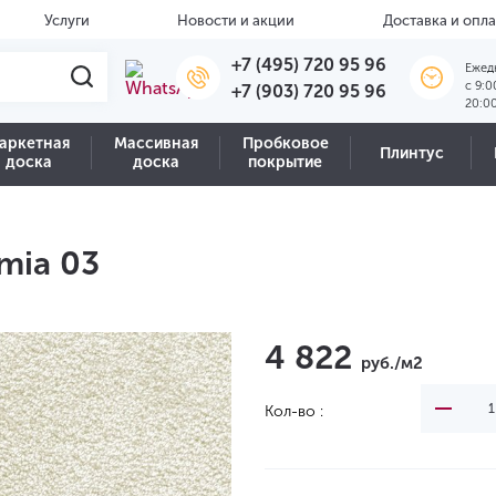
Услуги
Новости и акции
Доставка и опла
+7 (495) 720 95 96
Ежед
c 9:0
+7 (903) 720 95 96
20:0
аркетная
Массивная
Пробковое
Плинтус
доска
доска
покрытие
mia 03
4 822
руб./м2
Кол-во :