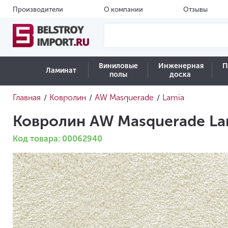
Производители
О компании
Отзывы
Виниловые
Инженерная
П
Ламинат
полы
доска
Главная
Ковролин
AW Masquerade
Lamia
/
/
/
Ковролин AW Masquerade La
Код товара: 00062940