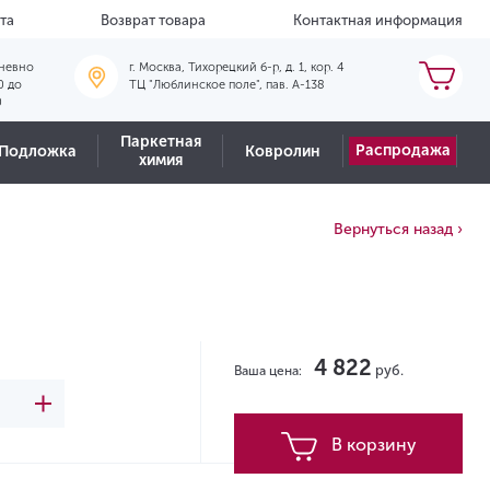
та
Возврат товара
Контактная информация
невно
г. Москва, Тихорецкий б-р, д. 1, кор. 4
0 до
ТЦ "Люблинское поле", пав. А-138
0
Паркетная
Распродажа
Подложка
Ковролин
химия
Вернуться назад ›
4 822
руб.
Ваша цена:
В корзину