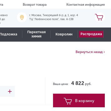
та
Возврат товара
Контактная информация
невно
г. Москва, Тихорецкий б-р, д. 1, кор. 4
0 до
ТЦ "Люблинское поле", пав. А-138
0
Паркетная
Распродажа
Подложка
Ковролин
химия
Вернуться назад ›
4 822
руб.
Ваша цена:
В корзину