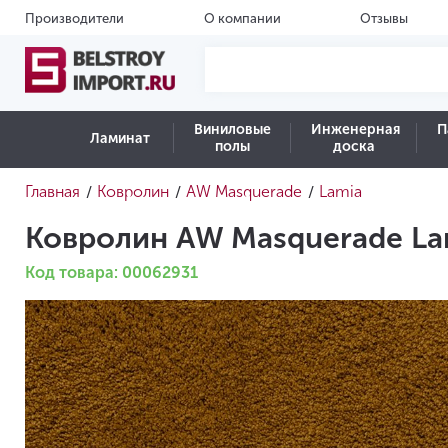
Производители
О компании
Отзывы
Виниловые
Инженерная
П
Ламинат
полы
доска
Главная
Ковролин
AW Masquerade
Lamia
/
/
/
Ковролин AW Masquerade La
Код товара: 00062931