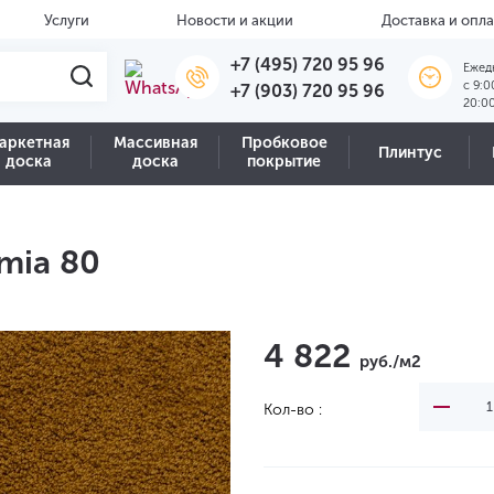
Услуги
Новости и акции
Доставка и опла
+7 (495) 720 95 96
Ежед
c 9:0
+7 (903) 720 95 96
20:0
аркетная
Массивная
Пробковое
Плинтус
доска
доска
покрытие
mia 80
4 822
руб./м2
Кол-во :